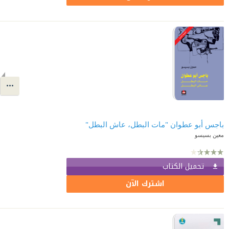
باجس أبو عطوان "مات البطل، عاش البطل"
معين بسيسو
تحميل الكتاب
اشترك الآن