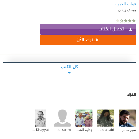
فوات الحيوات
يوسف زيدان
تحميل الكتاب
اشترك الآن
كل الكتب
القرّاء
تميم سالم
enas alsaid
هِداية الشحروري
Ibrahim Abdulkarim
Mohammad N. Khayyat