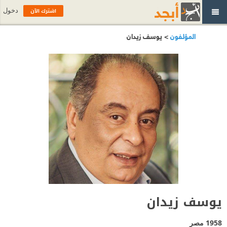
اشترك الآن
دخول
المؤلفون
> يوسف زيدان
يوسف زيدان
1958
مصر