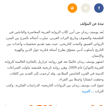
http://www.ziedan.com/default.htm
https://www.facebook.com/dr.youssef.ziedan
نبذة عن المؤلف
يُعد يوسف زيدان من أبرز كتّاب الرواية العربية المعاصرة والباحثين في
الفلسفة والتصوف وتاريخ التراث العربي. تميّزت أعماله بالمزج بين السرد
الروائي العميق والبحث التاريخي، حيث يعيد تقديم شخصيات وأحداث من
التاريخ بأسلوب أدبي مشوّق يطرح أسئلة فكرية حول الدين والهوية
والإنسان.
اشتهر يوسف زيدان عالميًا بعد فوز روايته عزازيل بالجائزة العالمية للرواية
العربية (البوكر) عام 2009، وهي رواية تاريخية فلسفية تناولت الصراعات
الدينية في القرن الخامس الميلادي، وقد تُرجمت إلى العديد من اللغات
وحققت انتشارًا واسعًا بين القراء.
تتنوع كتب يوسف زيدان بين الروايات التاريخية، الدراسات الفكرية، وكتب
التراث
... المزيد