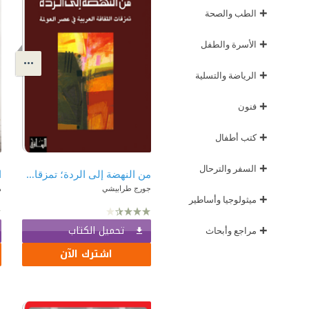
+
الطب والصحة
+
الأسرة والطفل
+
الرياضة والتسلية
+
فنون
+
كتب أطفال
+
السفر والترحال
من النهضة إلى الردة؛ تمزقات الثقافة العربية في عصر العولمة
جورج طرابيشي
ه
+
ميثولوجيا وأساطير
+
تحميل الكتاب
مراجع وأبحاث
اشترك الآن