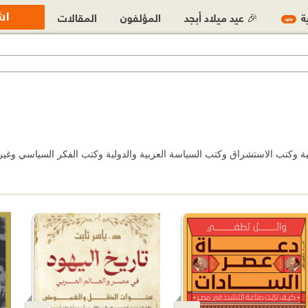
اش
ية
🎉 عيد ميلاد أبجد
المؤلفون
المقالات
جديد