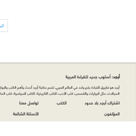
ال
أبجد
: أسلوب جديد للقراءة العربية
أبجد هو تطبيق القراءة رقم واحد في العالم العربي. تضم مكتبة أبجد أحدث وأهم الكتب والروايات
المجالات، مثل الروايات والقصص، كتب الأدب، الكتب التاريخية، الكتب السياسية، كتب المال 
اشتراك أبجد بلا حدود
الكتب
تواصل معنا
المؤلفون
الأسئلة الشائعة
حقوق الطبع © أبجد 2026
|
سياسة الخصوصيّة
|
شروط وأحكام الاستخدام