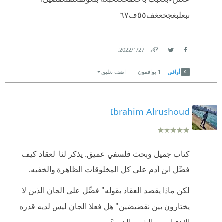
ىبعلبغجخعغف٥٥ف٧
٦
.
27‏/1‏/2022
Link
Twitter
Facebook
أوافق
1
يوافقون
اضف تعليق
Ibrahim Alrushoud
كتاب جميل وبحث فلسفي عميق. يذكر لنا العقاد كيف
فضِّل ابن أدم على كل المخلوقات الظاهرة والخفيه.
لكن ماذا يقصد العقاد بقوله" فضِّل على الجان الذين لا
يختارون بين نقضيضين" هل فعلا الجان ليس لديه قدره
الاختيار بين الشر والخير؟