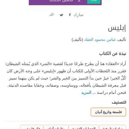
شارك
Link
Twitter
Facebook
إبليس
تأليف
عباس محمود العقاد
(تأليف)
نبذة عن الكتاب
أراد «العقاد» هنا أن يطرح طرحًا جديدًا لقضية «الشر» الذي يُمثله الشيطان؛
فقرر منذ اللحظات الأولى للكتاب أن ظهور «إبليس» على وجه الأرض كان
كُلَّ الخير! خيرٌ حين بدأ التمييز بين الخير والشر؛ حيث لم يكن بينهما تمييز
قبل معرفة الشيطان بأفعاله، ووساوسه، وصفاته، وخفايا مقاصده الدنيئة.
فنحن أمام دراسة
... المزيد
التصنيف
فلسفة وتاريخ أديان
دراسات تاريخية
الحضارات القديمة
مقارنات أديان
فكر فلسفي