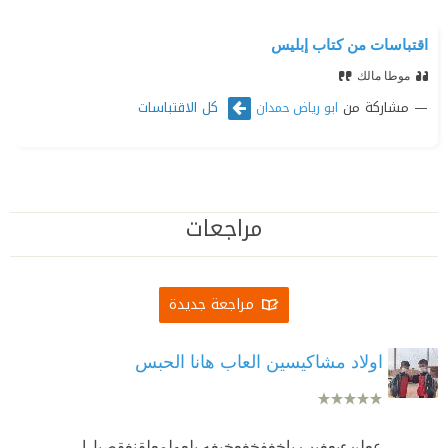
اقتباسات من كتاب إبليس
موطا مالك
مشاركة من
كل الاقتباسات
ابو رياض حمدان
مراجعات
مراجعة جديدة
اولاد مشاكيسين العاب هانا الحبس
ععلنءبعغبب باخغفخغعخبغه
بلعولمعلقنغقصيل
ا