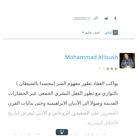
.
13‏/5‏/2022
Link
Twitter
Facebook
أوافق
اضف تعليق
Mohammad Alloush
يواكب العقاد تطور مفهوم الشر (مجسدا بالشيطان )
بالتوازي مع تطور العقل البشري الجمعي عبر الحضارات
القديمة وصولا الى الأديان الابراهيمية وحتى بدايات القرن
العشرين على الصعيدين الروحاني و الادبي ليعرض لتاريخ
الأخلاق البشرية .
يصف العقاد الكتاب بأنه رسالة موجزة ولكنه الايجاز الذي