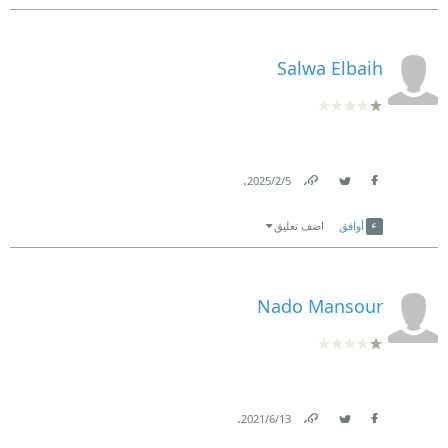
Salwa Elbaih
.
5‏/2‏/2025
Link
Twitter
Facebook
أوافق
اضف تعليق
Nado Mansour
.
13‏/6‏/2021
Link
Twitter
Facebook