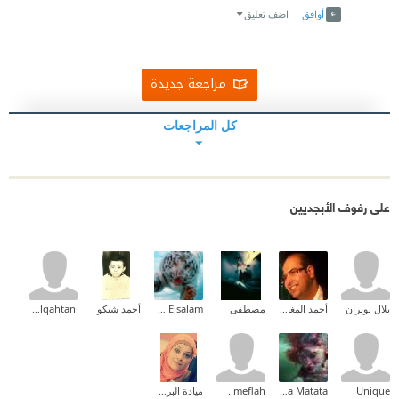
أوافق
اضف تعليق
مراجعة جديدة
كل المراجعات
على رفوف الأبجديين
بلال نويران
أحمد المغازي
مصطفى
Ehab Mohammed Abd Elsalam
أحمد شيكو
wedad alqahtani
Unique
Hakoona Matata
meflah .
ميادة البرغوثي