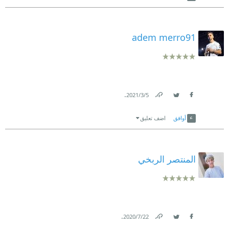
adem merro91
.
5‏/3‏/2021
Link
Twitter
Facebook
أوافق
اضف تعليق
المنتصر الربخي
.
22‏/7‏/2020