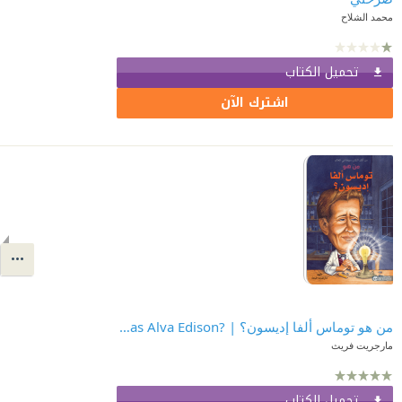
محمد الشلاح
تحميل الكتاب
اشترك الآن
من هو توماس ألفا إديسون؟ | ?Who Was Thomas Alva Edison
تحميل الكتاب