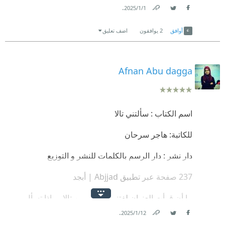
.
1‏/1‏/2025
Link
Twitter
Facebook
أوافق
2
يوافقون
اضف تعليق
Afnan Abu dagga
اسم الكتاب : سألتني تالا
للكاتبة: هاجر سرحان
دار نشر : دار الرسم بالكلمات للنشر و التوزيع
237 صفحة عبر تطبيق Abjjad | أبجد
ما أن قرأت العنوان لفتني الكتاب من تالا وماذا تسأل،
.
أستاذة هاجر لو تعلمين أنني كنت أكثر فضولاً من تالا،
12‏/1‏/2025