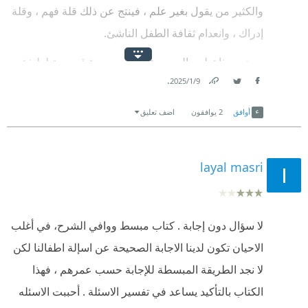
والكثير من يقول بغير علم ، فينتج عن ذلك قلة فهم ، وقلة
إدراك ، وانعدام ثقافة الطفل الناشئ.
ـ وهي بهذا تطرح الموضوعات في صورة قصصية لطيفة ،
.
9‏/1‏/2025
تطرحها مزيجًا من الأسئلة الحرجة التربوية والجنسية
Link
Twitter
Facebook
والنفسية والعقدية والتعبدية والعلمية الشائكة ، التي يقف
أوافق
2
يوافقون
اضف تعليق
العقل عند حدودها أحيانًا ، ويستعمل في شيء منها أحيانًا ..
فنلجأ في الأولى إلى حيث نص الشارع فنلزم ، وفي الثانية
layal masri
إلى عقولنا فنفهم ونعلم .
ـ وقد أجادت أيما إجادة في جزء الأسئلة الحرجة والتربية
النفسية والبدنية والثقافة الجنسية والتوعوية ، كما أجادت
لا سؤال دون إجابة . كتاب مبسط ووافي الشرح، في أغلب
في تبسيط الأسئلة التعبدية عن الصوم والزكاة والحج
الاحيان تكون لدينا الاجابة الصحيحة عن اسإلة اطفالنا لكن
والصلاة ، والموت والحياة ، والظلم والجنة والنار ،
لا نجد الطريقة المبسطة للإجابة حسب عمرهم ، فهذا
والعقاب والعذاب .. كذا في القسم الأخير حول الأسئلة
الكتاب بالتأكيد يساعد في تفسير الاسئلة . أحببت الاسئله