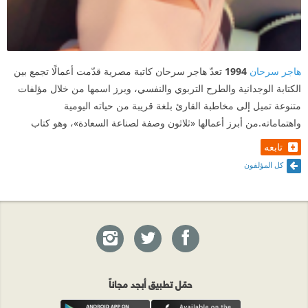
#أبجد
#سألتني_تالا
هاجر سرحان
1994
تعدّ هاجر سرحان كاتبة مصرية قدّمت أعمالًا تجمع بين
#سهرة_رأس_السنة_مع_أبجد_والرسم_بالكلمات
الكتابة الوجدانية والطرح التربوي والنفسي، وبرز اسمها من خلال مؤلفات
متنوعة تميل إلى مخاطبة القارئ بلغة قريبة من حياته اليومية
#هاجر_سرحان
واهتماماته.من أبرز أعمالها «ثلاثون وصفة لصناعة السعادة»، وهو كتاب
تابعه
كل المؤلفون
حمّل تطبيق أبجد مجاناً