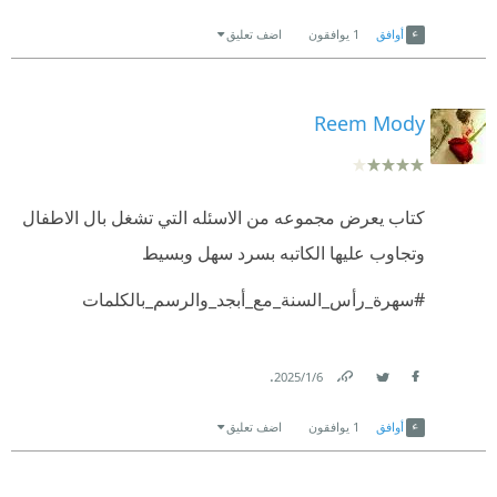
Link
Twitter
Facebook
أوافق
1
يوافقون
اضف تعليق
Reem Mody
كتاب يعرض مجموعه من الاسئله التي تشغل بال الاطفال
وتجاوب عليها الكاتبه بسرد سهل وبسيط
#سهرة_رأس_السنة_مع_أبجد_والرسم_بالكلمات
.
6‏/1‏/2025
Link
Twitter
Facebook
أوافق
1
يوافقون
اضف تعليق