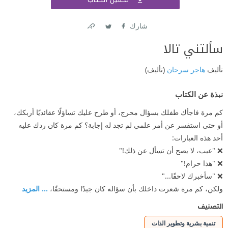
اشتر
شارك
Link
Twitter
Facebook
سألتني تالا
تأليف
هاجر سرحان
(تأليف)
نبذة عن الكتاب
كم مرة فاجأك طفلك بسؤال محرج، أو طرح عليك تساؤلًا عقائديًا أربكك،
أو حتى استفسر عن أمر علمي لم تجد له إجابة؟ كم مرة كان ردك عليه
أحد هذه العبارات:
❌ "عيب، لا يصح أن تسأل عن ذلك!"
❌ "هذا حرام!"
❌ "سأخبرك لاحقًا..."
ولكن، كم مرة شعرت داخلك بأن سؤاله كان جيدًا ومستحقًا،
... المزيد
التصنيف
تنمية بشرية وتطوير الذات