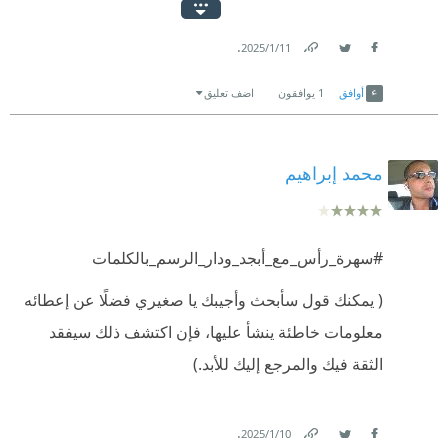
#سهرة_رأس_السنة_مع_أبجد_والرسم_بالكلمات
.
11‏/1‏/2025
Link
Twitter
Facebook
أوافق
1
يوافقون
اضف تعليق
محمد إبراهيم
#سهرة_رأس_مع_أبجد_ودار_الرسم_بالكلمات
(‫ يمكنك قول سأبحث وأجيبك يا صغيري فضلًا عن إعطائه
معلومات خاطئة ينشأ عليها، فإن اكتشف ذلك سيفقد
الثقة فيك والمرجع إليك للأبد.)
.
10‏/1‏/2025