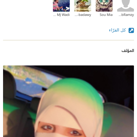
أخطاء بالآيات القرآنية.. أتمنى مراجعة الآيات القرآنية على
علمية وإنسانية لتنشيئة اطفال اكثر صدقاً ووعياً واكثر
الأقل.
Kinan MJ Wadi
Ahmad Sedky EL-badawy
Sou Mia
AhmedEhabRamzy
قرباً للحقيقة و التدبر والبحث..
أشكر الكاتبة على الفكرة الموفقة، والإفادة التي أضافها
كل القرّاء
الاقتباسات
الكتاب لي كأم.
• ❞ الدين لا يمحو الغرائز ولكنه يروضها، والتربية لا تغير
المؤلف
الطباع ولكنها تهذبها‏ ❝
•❞ ما يتعلمه الطفل في أحضان الأمهات والجدات لا يُمحى
أبدًا فانتقوا ما يتعلموه منكم.‏ ❝
•❞ إن الإرث الأعظم الذي نتركه لأبنائنا هو ما نزرعه فيهم
وما نتركه في قلوبهم وليس ما نتركه لهم‏ ❝
•❞ من أجمل الهدايا التي تقدمها لطفلك غرس حب القراءة‏
❝
•❞ الأولاد بحاجة إلى نماذج وقدوة أكثر من حاجتهم لنقاد.‏ ❝