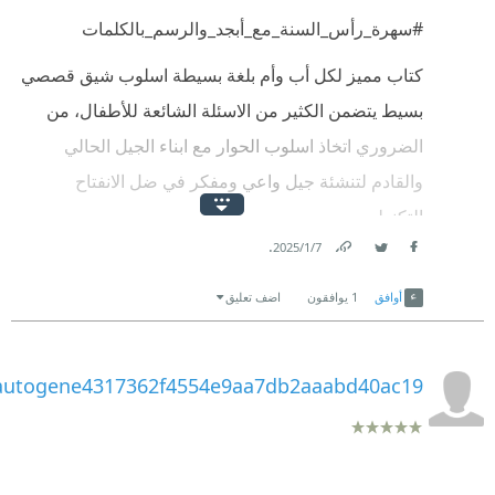
وتنمية الموهبة لديه
#سهرة_رأس_السنة_مع_أبجد_والرسم_بالكلمات
اشتمل الكتاب على تساؤلات دينية
كتاب مميز لكل أب وأم بلغة بسيطة اسلوب شيق قصصي
وعقائدية
بسيط يتضمن الكثير من الاسئلة الشائعة للأطفال، من
وعلمية
الضروري اتخاذ اسلوب الحوار مع ابناء الجيل الحالي
والقادم لتنشئة جيل واعي ومفكر في ضل الانفتاح
فنحن بحاجة لبناء الإنسان وعقله وتهيئته
التكنولوجي
لبناء المجتمع ومكانته الرفيعة بين الأمم
.
7‏/1‏/2025
Link
Twitter
Facebook
شكرا لاختيار الكتاب ضمن القائمة
أوافق
1
يوافقون
اضف تعليق
وشكر خاص للكاتبة
ومشاركتها بخبراتها من واقع حياتها اليومية مع ابنتيها
autogene4317362f4554e9aa7db2aaabd40ac19