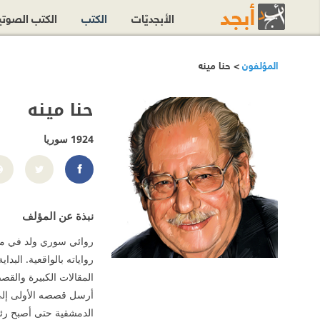
الأبجديّات
الكتب
الكتب الصوت
المؤلفون
> حنا مينه
حنا مينه
1924
سوريا
16015851054
نبذة عن المؤلف
رواياته بالواقعية. البد
المقالات الكبيرة والق
الدمشقية حتى أصبح رئ