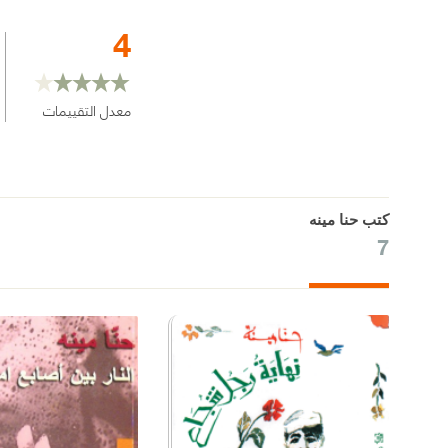
4
معدل التقييمات
كتب حنا مينه
7