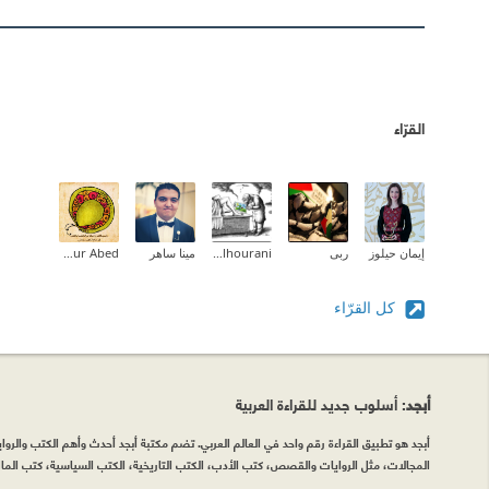
القرّاء
إيمان حيلوز
ربى
Asem Alhourani
مينا ساهر
Nour Abed
كل القرّاء
أبجد
: أسلوب جديد للقراءة العربية
أبجد هو تطبيق القراءة رقم واحد في العالم العربي. تضم مكتبة أبجد أحدث وأهم الكتب والروايات
المجالات، مثل الروايات والقصص، كتب الأدب، الكتب التاريخية، الكتب السياسية، كتب المال 