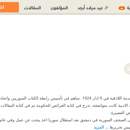
اش
ية
🎉 عيد ميلاد أبجد
المؤلفون
المقالات
جديد
ges/%D8%AD%D9%86%D8%A7-%D9%85%D9%8A%D9%86%D8%A9/1418
روائي سوري ولد في مدينة اللاذقية في 9 اذار 1924. ساهم في تأسيس رابطة
اية الادبية كانت متواضعة، تدرج في كتابة العرائض للحكومة ثم في كتابة المقالا
صص القصيرة.
يس تحريرها
... المزيد