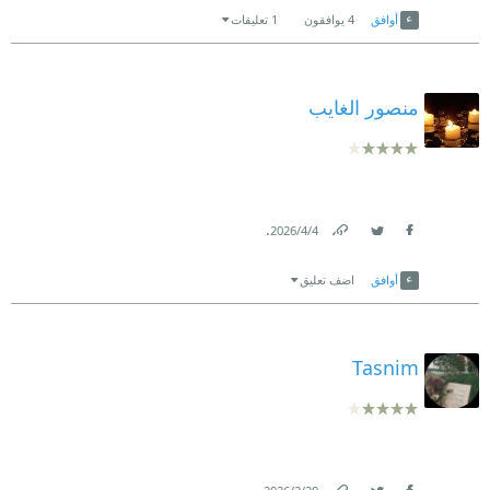
أوافق
4
يوافقون
1 تعليقات
منصور الغايب
.
4‏/4‏/2026
Link
Twitter
Facebook
أوافق
اضف تعليق
Tasnim
.