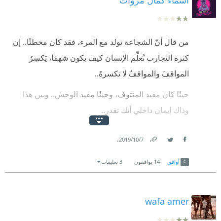
من قال أنّ الشجاعة تولد مع المرء، فقد كان مخطئًا.. إن
كثرة التجارب تُعلِّم الإنسان كيف يكون شهمًا، يَكسِرُ
المواقفَ والمواقفُ لا تكسرهُ..
حينًا كان مفيد المنتوف، وحينًا مفيد الوحش.. وبين هذا
وذاك إيمان داخلي أنك تقدر..
انت يا مفيد تقدر.. أنتِ يا نفوسنا تقدرين..
.
7‏/10‏/2019
عندما تتحدى الإرادة الخوف.. هكذا تصبح انسانًا جاسرًا
Link
Twitter
Facebook
أوافق
14
يوافقون
3 تعليقات
قاهرًا لا يُقهر.
حدّثتُ نفسي عندما انتهيت من القراءة، أوصيتها وأوصيتكم
wafa amer
" لا تجعل اليأس يسيطر عليك ساعة الغضب".