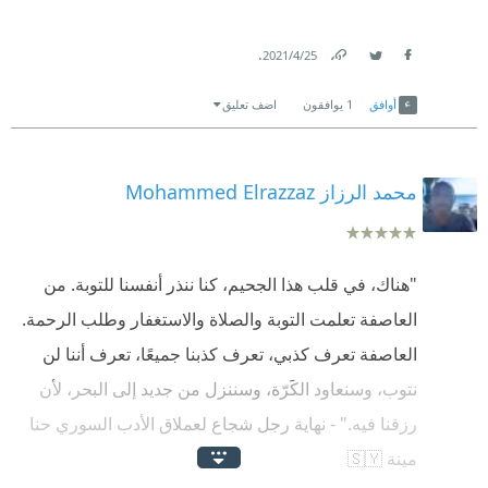
.
25‏/4‏/2021
Link
Twitter
Facebook
أوافق
1
يوافقون
اضف تعليق
محمد الرزاز Mohammed Elrazzaz
"هناك، في قلب هذا الجحيم، كنا ننذر أنفسنا للتوبة. من
العاصفة تعلمت التوبة والصلاة والاستغفار وطلب الرحمة.
العاصفة تعرف كذبي، تعرف كذبنا جميعًا، تعرف أننا لن
نتوب، وسنعاود الكَرّة، وسننزل من جديد إلى البحر، لأن
رزقنا فيه." - نهاية رجل شجاع لعملاق الأدب السوري حنا
مينة 🇸🇾