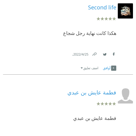
Second life
هكذا كانت نهاية رجل شجاع
.
25‏/4‏/2022
Link
Twitter
Facebook
أوافق
اضف تعليق
فطمة عايش بن عبدي
فطمة عايش بن عبدي