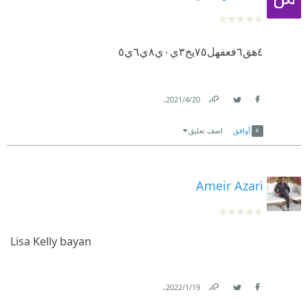
٤هق٦فعفهل٧٥يخ٣ي
٠ي٨ي٦ي٥
.
20‏/4‏/2021
Link
Twitter
Facebook
أوافق
اضف تعليق
Ameir Azari
Lisa Kelly bayan
.
19‏/1‏/2022
Link
Twitter
Facebook