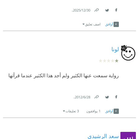
أفكار مفيد.
.
30‏/12‏/2025
Link
Twitter
Facebook
في الختام " ليست سيئة وليست مبهرة؛ إنما بين البينين".
أوافق
اضف تعليق
لونا
رواية سمعت عنها الكثير ولم أجد هذا الكثير عندما قرأتها
.
28‏/6‏/2012
Link
Twitter
Facebook
أوافق
1
يوافقون
3 تعليقات
سعد الرشيدي