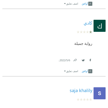
أوافق
اضف تعليق
كادي
رواية جميلة
.
6‏/5‏/2022
Link
Twitter
Facebook
أوافق
اضف تعليق
saja khalily