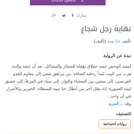
اشتر
شارك
Link
Twitter
Facebook
نهاية رجل شجاع
تأليف
حنا مينه
(تأليف)
نبذة عن الرواية
لمفيد الوحش جسد عملاق يؤهله للشجار والمشاكل. بعد أن عنفه والده،
هرب من البيت لتبدأ رحلته الشاقة: من مراهق شقي إلى مقاوم للعدو
الفرنسي، إلى سجين بين السجناء والثوار، إلى صياد في المرفأ، إلى عشيق
لبيبة الصبورة. إنه بطل آخر من أبطال حنا مينة البسطاء، الخيرين والأشرار
في آن واحد...
وقد
... المزيد
التصنيف
روايات اجتماعية