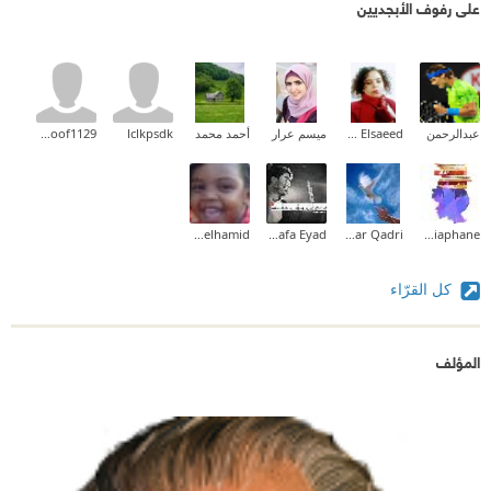
على رفوف الأبجديين
عبدالرحمن
Wafaa Elsaeed
ميسم عرار
أحمد محمد
lclkpsdk
hanoof1129
Abdelhamid
Mostafa Eyad
Samar Qadri
Encre Diaphane
كل القرّاء
المؤلف