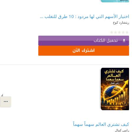
اختيار الأسهم التي لها مردود : 10 طرق للتغلب على سوق الأسهم | ‎Financial Times Guides: Selecting Shares That Perform
ريتشارد كوخ
تحميل الكتاب
اشترك الآن
كيف تشتري العالم سهماً سهماً
رامي كمال