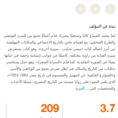
نبذة عن المؤلف
يُعدّ محمد الشماع كاتبًا وصحفيًا مصريًا، قدّم أعمالًا تجمع بين السرد التوثيقي
والطرح الصحفي، مع اهتمام خاص بالتاريخ الاجتماعي والحكايات المهمّشة.
من أبرز أعماله كتاب «ميمي شكيب - سيرة أخرى»، وهو كتاب يستعرض
سيرة الفنانة من زاوية مختلفة، كاشفًا عن جوانب إنسانية وخفية في حياتها
بعيدًا عن الصورة التقليدية. كما قدّم «السرايا الصفرا»، وهو عمل يستحضر
حكايات من التاريخ والمكان في إطار سردي يجمع بين الوثائقي والأدبي.
و«الشوارع الخلفية: عن المهمل والمسموم في تاريخ مصر 1882-1952»،
الذي يلقي الضوء على زوايا منسية من التاريخ المصري، متتبعًا الأحداث
والشخصيات التي
... المزيد
209
3.7