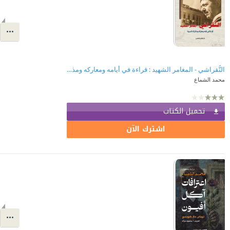
النُّقراشي - المغامر الشهيد : قراءة في أيامه ومعاركه ومذكراته السرية
محمد الشماع
تحميل الكتاب
اشترك الآن