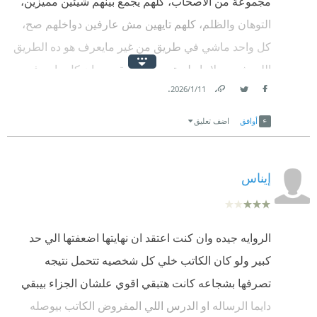
مجموعة من الأصحاب، كلهم يجمع بينهم شيئين مميزين،
التوهان والظلم، كلهم تايهين مش عارفين دواخلهم صح،
كل واحد ماشي في طريق من غير مايعرف هو ده الطريق
اللي شبهه ولا دا طريق مش طريقه مع ان كل واحد فيهم
.
11‏/1‏/2026
اختاره بنفسه. كلهم يجمع بينهم الظلم، ما بين ظالم لنفسه
Link
Twitter
Facebook
أو ظالم لشريك حياته، او الاثنين معا، والأغلب فيهم ان
أوافق
اضف تعليق
الظلم ده من غير وعي او احساس بتأنيب الضمير.
كل ملهي في ضلال الطريق حتى يأتي يوم الفواق، يوم
إيناس
فرح سارة، وهو أيضا يوم وفاة ياسين، ليكون اليوم الفارق
في حياتهم جميعا الي تتم فيه وقفة مع النفس، وحساب
عسير يعطي كل منهم فرصة لتصحيح المسار والمضي
الروايه جيده وان كنت اعتقد ان نهايتها اضعفتها الي حد
الى طريق جديد قد تكون فيه النجاة، والحياة.
كبير ولو كان الكاتب خلي كل شخصيه تتحمل نتيجه
تصرفها بشجاعه كانت هتبقي اقوي علشان الجزاء بيبقي
محمد متولي
دايما الرساله او الدرس اللي المفروض الكاتب بيوصله