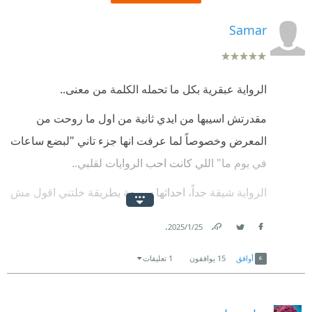
Samar
الرواية عبقرية بكل ما تحمله الكلمة من معنى..
مقدرتش اسيبها من ايدي ثانية من اول ما روحت من
المعرض وخصوصاً لما عرفت انها جزء تاني "لبضع ساعات
في يوم ما" اللي كانت احب الروايات لقلبي..
الرواية شيقة جداً، احداثها سريعة بطريقة خلتني اقول مش
هنام غير لما اخلصها.. وحصل فعلاً، بس اللي مكنتش
.
25‏/1‏/2025
عاملة حسابه النهاية..
Link
Twitter
Facebook
أوافق
15
يوافقون
1 تعليقات
النهاية حلوة اوي ومختلفة، الرواية بتسحبك في حاجة
والنهاية في الاخر تيجي تغيرلك كل تفكيرك..