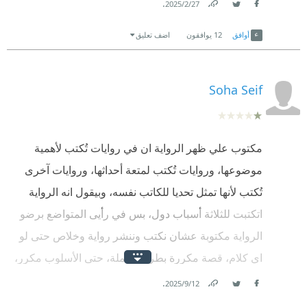
.
27‏/2‏/2025
حاجة للكاتب!
Link
Twitter
Facebook
أوافق
12
يوافقون
اضف تعليق
Soha Seif
مكتوب علي ظهر الرواية ان في روايات تُكتب لأهمية
موضوعها، وروايات تُكتب لمتعة أحداثها، وروايات آخرى
تُكتب لأنها تمثل تحديا للكاتب نفسه، وبيقول انه الرواية
اتكتبت للثلاثة أسباب دول، بس في رأيى المتواضع برضو
الرواية مكتوبة عشان نكتب وننشر رواية وخلاص حتى لو
اي كلام، قصة مكررة بطريقة مملة، حتى الأسلوب مكرر،
للأسف من كتر ما هي كليشيه مش قادرة أكملها جيت
.
12‏/9‏/2025
Facebook
Twitter
Link
علي نفسي قولت يمكن ظلمها بس أنا تقريبا في نص