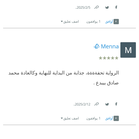
.
5‏/2‏/2025
Link
Twitter
Facebook
أوافق
1
يوافقون
اضف تعليق
Menna 🥀
الرواية تحفةةةة، جذابة من البداية للنهاية وكالعادة محمد
صادق بيبدع .
.
12‏/2‏/2025
Link
Twitter
Facebook
أوافق
1
يوافقون
اضف تعليق