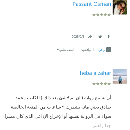
Passant Osman
.
3‏/2‏/2025
Link
Twitter
Facebook
أوافق
1
يوافقون
اضف تعليق
heba alzahar
أن تسمع رواية ( آن ثم لاشئ بعد ذلك ) للكاتب محمد
صادق يعني مانه ينتظرك ٩ ساعات من المتعة الخالصة
سواء في الرواية نفسها أو الإخراج الإذاعي الذي كان مميزا
جدا واهتم