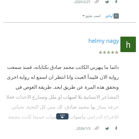
.
27‏/2‏/2025
الكاتب محمد صادق كالعادة بيدخل جوا مشاعرنا ويحركها
Link
Twitter
Facebook
زي ما هو عاوز، ملحمة بتبدأ وتنتهي في 4 ساعات فقط...
أوافق
اضف تعليق
4 ساعات مصائر شخصيات كتير بتتغير فيهم، وحقايق كتير
بنكتشفها في نفسنا، رواية مؤلمة ومحزنة ع المستةى
helmy nagy
الشخصي ورائعة ع المستوى العام، كنت محتاجها في
الفترة دي، وكنت حريص إني مخلصهاش بسرعة لأني
مكنش عاوز أخرج، مكنتش عاوز أوقف بُكا.
دائما ما يبهرني الكاتب مجمد صادق بكتاباته، فمنذ سمعت
رواية الان فليبدأ العبث وانا انتظر ان اسمع له رواية اخرى
ونحقق هذه المرة عن طريق ابجد. طريقة الغوص في
المشاعر الانسانية بلا اسهاب او ملل وتسارع الاحداث فعلا
حرفة يمتاز بها محمد صادق، لك مني كل التحية. تحياتي
للاخراج الدرامي واصوات الشخصيات جميعا كانت مقنعة
جدا واجادت ادوارها، لقد احسست بكل مشاعركم
.
3‏/1‏/2026
Facebook
Twitter
Link
وتخيلتكم بوضوح. فقط مع كل احترامي للراوي ولغته