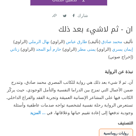
اشتر
شارك
Link
Twitter
Facebook
ان - ثم لاشيء بعد ذلك
تأليف
محمد صادق
(تأليف)
طارق عباس
(الراوي)
نهال الرملي
(الراوي)
إيمان يسري
(الراوي)
يمنى مطر
(الراوي)
حازم أبو المجد
(الراوي)
زناتي
(إخراج صوتي)
نبذة عن الرواية
آن. ثم لا شيء بعد ذلك هي رواية للكاتب المصري محمد صادق، وتندرج
ضمن الأعمال التي تمزج بين الدراما النفسية والتأمل الوجودي، حيث يركّز
الكاتب فيها على المشاعر الإنسانية العميقة وتجربة الفقد والفراغ الداخلي.
تستعرض الرواية رحلة نفسية لشخصية تواجه صدمات عاطفية وأسئلة
وجودية تدفعها إلى إعادة تقييم حياتها وعلاقاتها، في
... المزيد
التصنيف
روايات رومانسية