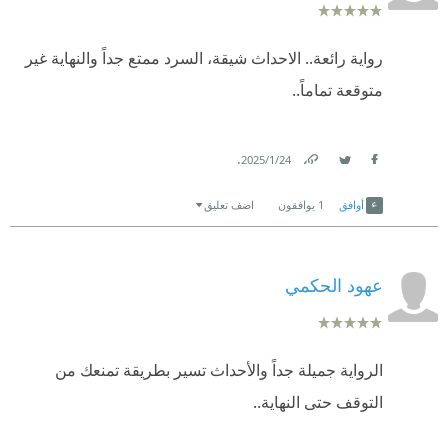
رواية رائعة.. الاحداث شيقة، السرد ممتع جداً والنهاية غير
متوقعة تماماً..
.
24‏/1‏/2025
Link
Twitter
Facebook
أوافق
1
يوافقون
اضف تعليق
عهود الحكمي
الرواية جميلة جداً والأحداث تسير بطريقة تمنعك من
التوقف حتى النهاية..