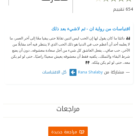
654
تقييم
اقتباسات من رواية ان - ثم لاشيء بعد ذلك
دائمًا ما كان يقول لها إن الحب ليس اثنين تقابلا حتى يبقيا معًا إلى آخر العمر، ما
لا يعلمه أحد أن أعظم حب في الدنيا هو ذلك الحب الذي لا ينتظر فيه أحد مقابلًا من
الآخر.. حب صافٍ… يفعل العاشق كل شيء من أجل سعادة معشوقه.. دون أن يضع
شرط البقاء والتملك.. يكفيه فقط أن معشوقه يعيش سعيدًا راضيًا.. حتى لو لم يكن
معه.. حتى لو لم يكن مِلكه.
مشاركة من
كل الاقتباسات
Rana Shalaby
مراجعات
مراجعة جديدة