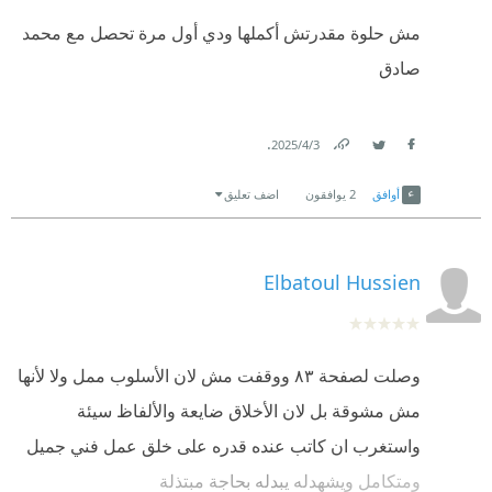
مش حلوة مقدرتش أكملها ودي أول مرة تحصل مع محمد
صادق
.
3‏/4‏/2025
Link
Twitter
Facebook
أوافق
2
يوافقون
اضف تعليق
Elbatoul Hussien
وصلت لصفحة ٨٣ ووقفت مش لان الأسلوب ممل ولا لأنها
مش مشوقة بل لان الأخلاق ضايعة والألفاظ سيئة
واستغرب ان كاتب عنده قدره على خلق عمل فني جميل
ومتكامل ويشهدله يبدله بحاجة مبتذلة