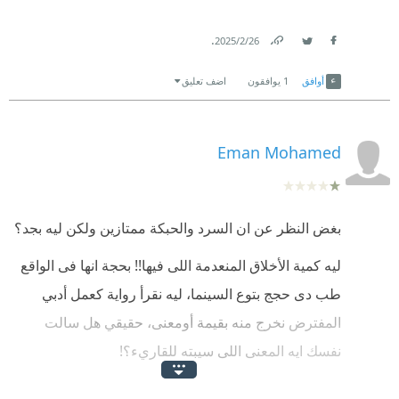
.
26‏/2‏/2025
Link
Twitter
Facebook
أوافق
1
يوافقون
اضف تعليق
Eman Mohamed
بغض النظر عن ان السرد والحبكة ممتازين ولكن ليه بجد؟
ليه كمية الأخلاق المنعدمة اللى فيها!! بحجة انها فى الواقع
طب دى حجج بتوع السينما، ليه نقرأ رواية كعمل أدبي
المفترض نخرج منه بقيمة أومعنى، حقيقي هل سالت
نفسك ايه المعنى اللى سيبته للقاريء؟!
ضيعت وقتى حقيقي وبندم على ده، وغالبا مش هقرأ تاني