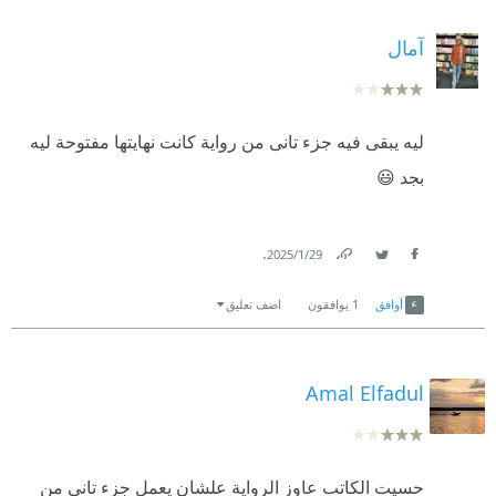
آمال
لیە یبقی فیە جزء تانی من روایة کانت نهايتها مفتوحة لیە
بجد 😃
.
29‏/1‏/2025
Link
Twitter
Facebook
أوافق
1
يوافقون
اضف تعليق
Amal Elfadul
حسيت الكاتب عاوز الرواية علشان يعمل جزء تاني من