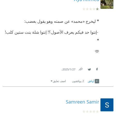
❞ ليخرج «محمد» عن صمته وهو يقول بغضب:
‫ -إنتوا حد فيكم يعرف الأصول؟! إنتوا شلة بنت ستين كلب!
❝
🫶
.
27‏/1‏/2025
Link
Twitter
Facebook
أوافق
2
يوافقون
اضف تعليق
Samreen Samir