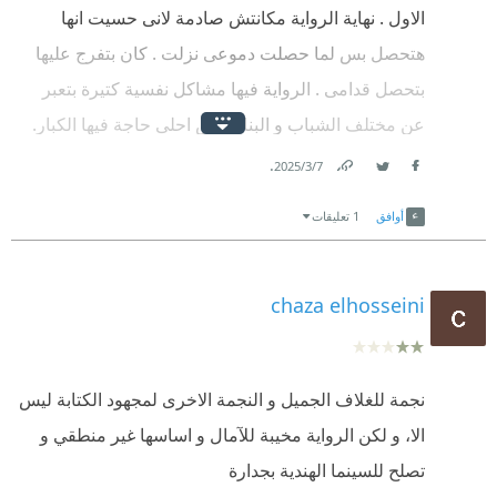
الاول . نهاية الرواية مكانتش صادمة لانى حسيت انها
تدهشني..
هتحصل بس لما حصلت دموعى نزلت . كان بتفرج عليها
هو هينجح في انها ممكن تكون جزء تاني للفيلم بس ع
بتحصل قدامى . الرواية فيها مشاكل نفسية كتيرة بتعبر
الورق رواية تتقرا مرة وحده بس مش اكتر .. مشي زي
عن مختلف الشباب و البنات بس احلى حاجة فيها الكبار.
هيبتا ابدا ..
وجود الكبار فى القصة و تصرفاتهم حتى لو اختلفنا عليها
.
7‏/3‏/2025
وفي استهلاك جدا لأسماء الفصول بطريقة مملة
Facebook
Twitter
Link
بس فى النهاية وجودهم فرق .
أوافق
1 تعليقات
chaza elhosseini
نجمة للغلاف الجميل و النجمة الاخرى لمجهود الكتابة ليس
الا، و لكن الرواية مخيبة للآمال و اساسها غير منطقي و
تصلح للسينما الهندية بجدارة