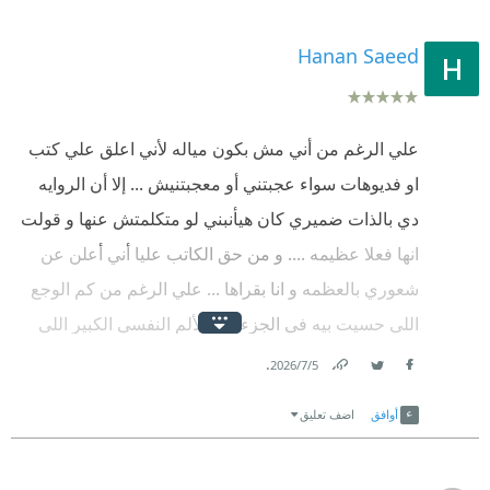
بنكون قادرين على وصفها ولا قادرين على تحملها. ويمكن
Hanan Saeed
أكتر حاجة بشوف انها بتوصف الرواية دلوقتي هي مقولة "
الحقيقة لها ألف وجه" احنا اللي بنختار نشوفها ازاي؟!
علي الرغم من أني مش بكون مياله لأني اعلق علي كتب
او فديوهات سواء عجبتني أو معجبتنيش ... إلا أن الروايه
دي بالذات ضميري كان هيأنبني لو متكلمتش عنها و قولت
انها فعلا عظيمه .... و من حق الكاتب عليا أني أعلن عن
شعوري بالعظمه و انا بقراها ... علي الرغم من كم الوجع
اللي حسيت بيه في الجزء دا و الألم النفسي الكبير اللي
حصلي من الجزء الاول ... شكرا محمد صادق انك قادر
.
5‏/7‏/2026
Facebook
Twitter
Link
تحس قوي كده و تخلينا احنا كمان نحس معاك...❤️❤️❤️
أوافق
اضف تعليق