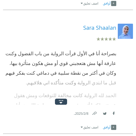
أوافق
اضف تعليق
الصحيحة الا انه يتفوق في سرد المواضيع او الكتابات
الاخرى غير الروائية التي تحتاج الى تفاعل في الاداء مع
الرواية فالبعد بين مستوى انفعال الشخصيات ورتابة
Sara Shaalan
الالقاء سببت نوع من عدم الانسحام وفصلان مفاجىء عن
حالة الانصات. تحياتي للعمل الرائع
بصراحة أنا في الأول قرأت الرواية من باب الفضول وكنت
عارفة أنها مش هتعجبني قوي أو مش هكون متأثرة بيها،
وكان في أكتر من نقطة سلبية في دماغي كنت بفكر فيهم
قبل ما ابتدي الرواية وكنت متأكده اني هلاقيهم.
الحمد لله الرواية كانت مخالفة للتوقعات ومش هقول
عجبتني لكنها أثرت في مشاعري بصراحة اللي هو أنا
.
8‏/2‏/2025
عايزة حد يلحقني بمناديل دلوقتي عشان خلاص مش قادرة
Link
Twitter
Facebook
وهعيط. وعجبني تناول المشاعر المختلفة الصداقة، الحب،
أوافق
اضف تعليق
الوفاء، الغيرة، الألم، اللخبطة كلها حاجات بنمر بيها ومش