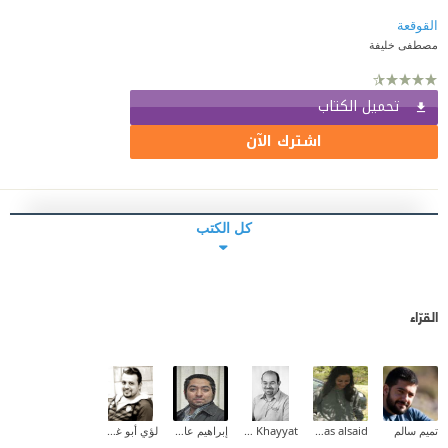
القوقعة
مصطفى خليفة
تحميل الكتاب
اشترك الآن
كل الكتب
القرّاء
تميم سالم
enas alsaid
Mohammad N. Khayyat
إبراهيم عادل
لؤي أبو غوش (Loai AbuGhoush)