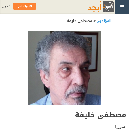
اشترك الآن
دخول
المؤلفون
> مصطفى خليفة
مصطفى خليفة
سوريا