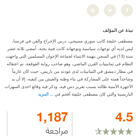
نبذة عن المؤلف
مصطفى خليفة كاتب سوري مسيحي، درس الإخراج والفن في فرنسا،
ليس لديه أي توجهات سياسية وتوجهاته كانت فنية بحتة، أمضى ثلاثة عشر
سنة (13) في السجن بتهمة الانتماء لجماعة الإخوان المسلمين التي واجهت
النظام في ثمانينيات القرن الماضي، وهو صاحب رواية القوقعة. تم اعتقاله
في مطار دمشق في الثمانينات لدى عودته من باريس، حيث كان عازماً
وشاحذاً همته على المشاركة في بناء وطنه والعيش بين كنفيه، إلا أن يد
الأجهزة الأمنية طالته بسبب تقرير دس فيه، وذكر فيه وقائع احدى السهرات
الباريسية والتي كان مصطفى خليفة أقحم في
... المزيد
1,187
4.5
مراجعة