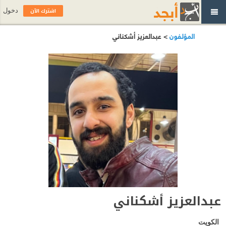
اشترك الآن
دخول
المؤلفون
> عبدالعزيز أشكناني
عبدالعزيز أشكناني
الكويت