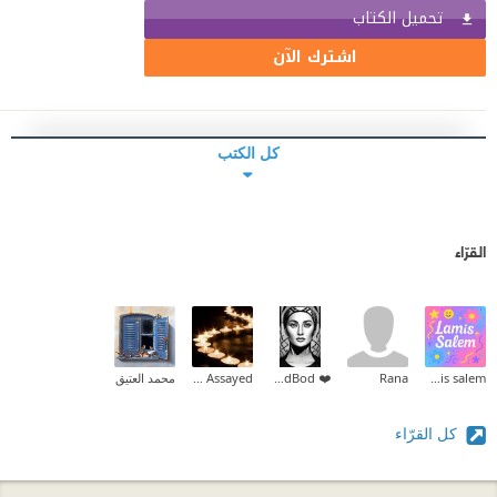
تحميل الكتاب
اشترك الآن
كل الكتب
القرّاء
lamis salem
Rana
❤️ BodBod ❤️
Rabab Assayed
محمد العتيق
كل القرّاء