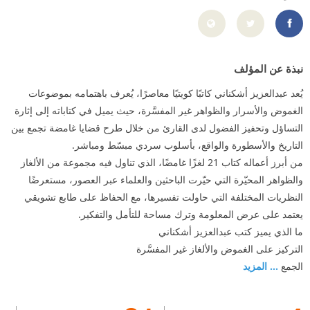
ttps://www.facebook.com/profile.php?id=100085291343154
نبذة عن المؤلف
يُعد عبدالعزيز أشكناني كاتبًا كويتيًا معاصرًا، يُعرف باهتمامه بموضوعات
الغموض والأسرار والظواهر غير المفسَّرة، حيث يميل في كتاباته إلى إثارة
التساؤل وتحفيز الفضول لدى القارئ من خلال طرح قضايا غامضة تجمع بين
التاريخ والأسطورة والواقع، بأسلوب سردي مبسّط ومباشر.
من أبرز أعماله كتاب 21 لغزًا غامضًا، الذي تناول فيه مجموعة من الألغاز
والظواهر المحيّرة التي حيّرت الباحثين والعلماء عبر العصور، مستعرضًا
النظريات المختلفة التي حاولت تفسيرها، مع الحفاظ على طابع تشويقي
يعتمد على عرض المعلومة وترك مساحة للتأمل والتفكير.
ما الذي يميز كتب عبدالعزيز أشكناني
التركيز على الغموض والألغاز غير المفسَّرة
الجمع
... المزيد