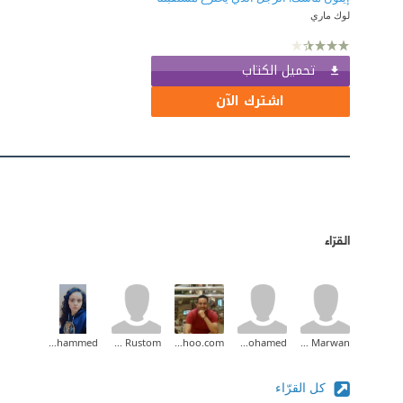
لوك ماري
تحميل الكتاب
اشترك الآن
القرّاء
Fatma Muhammed
Hamza Rustom
mohamedabdallah83@yahoo.com
amr mohamed
Bahaa Marwan
كل القرّاء