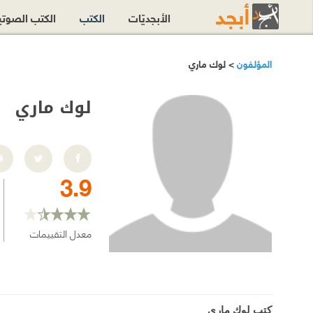
الأبجديّات
الكتب
الكتب الصوت
المؤلفون
> لوك ماري
لوك ماري
3.9
معدل التقييمات
كتب لوك ماري