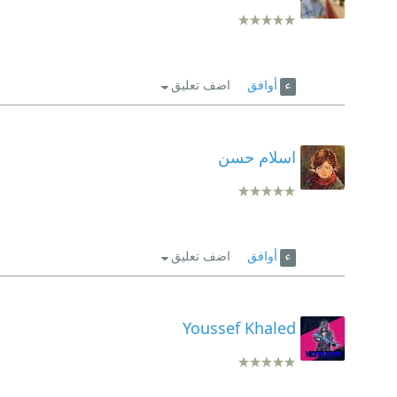
أوافق
اضف تعليق
اسلام حسن
أوافق
اضف تعليق
Youssef Khaled