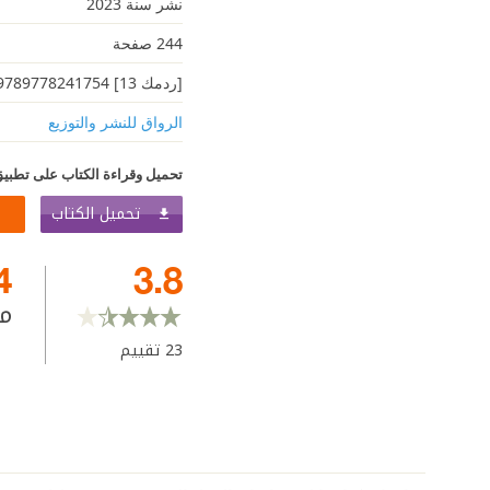
نشر سنة 2023
244 صفحة
[ردمك 13] 9789778241754
الرواق للنشر والتوزيع
تحميل وقراءة الكتاب على تطبيق
تحميل الكتاب
4
3.8
م
23
تقييم