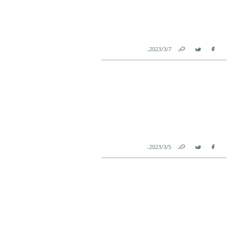
.
7‏/3‏/2023
Link
Twitter
Facebook
.
5‏/3‏/2023
Link
Twitter
Facebook