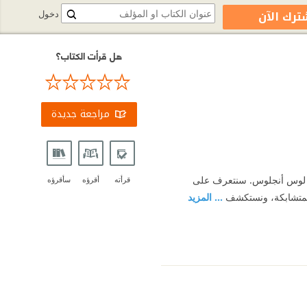
ترك الآن
دخول
هل قرأت الكتاب؟
مراجعة جديدة
ي لوس أنجلوس. سنتعرف على
قرأته
أقرؤه
سأقرؤه
المتشابكة، ونستكشف
... المزيد