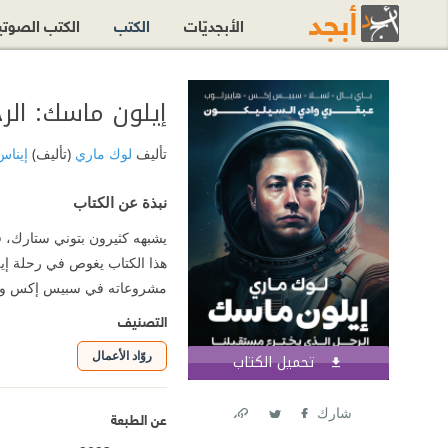
الأبجديّات
الكتب
الكتب الصوت
إيلون ماسك: الر
تأليف
لوك ماري
(تأليف)
إيناس
نبذة عن الكتاب
يشبهه كثيرون بتوني ستارك، 
هذا الكتاب يغوص في رحلة إ
مشروعاته في سبيس إكس وتسلا
التصنيف
روّاد الأعمال
تحميل الكتاب
اشترك الآن
شارك
عن الطبعة
Link
Twitter
Facebook