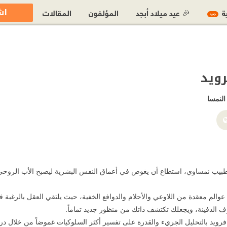
اش
ية
🎉 عيد ميلاد أبجد
المؤلفون
المقالات
جديد
ويد
النمسا
بيب نمساوي، استطاع أن يغوص في أعماق النفس البشرية ليصبح الأب الروحي لع
 عوالم معقدة من اللاوعي والأحلام والدوافع الخفية، حيث يلتقي العقل بالرغب
ف الدفينة، ويجعلك تكتشف ذاتك من منظور جديد تماماً.
رويد بالتحليل الجريء والقدرة على تفسير أكثر السلوكيات غموضاً من خلال در