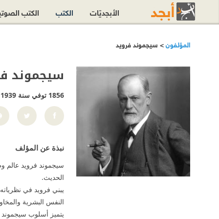
الأبجديّات
الكتب
الكتب الصوت
المؤلفون
> سيجموند فرويد
سيجموند فر
1856 توفي سنة 1939
نبذة عن المؤلف
سيجموند فرويد عالم وط
الحديث.
يبني فرويد في نظرياته
النفس البشرية والمخاو
يتميز أسلوب سيجموند ف