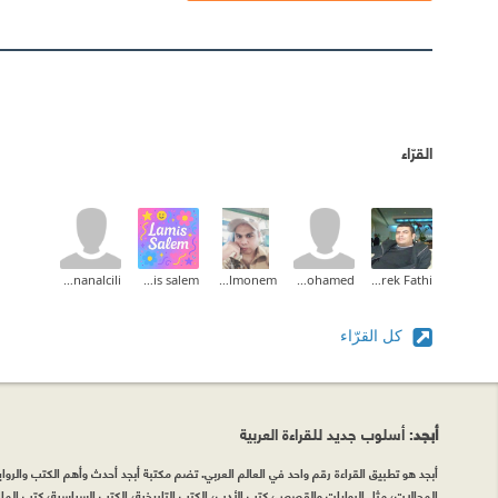
القرّاء
adnanalcili
lamis salem
Waled Abd Elmonem
amr mohamed
Tarek Fathi
كل القرّاء
أبجد
: أسلوب جديد للقراءة العربية
أبجد هو تطبيق القراءة رقم واحد في العالم العربي. تضم مكتبة أبجد أحدث وأهم الكتب والروايات
المجالات، مثل الروايات والقصص، كتب الأدب، الكتب التاريخية، الكتب السياسية، كتب المال 