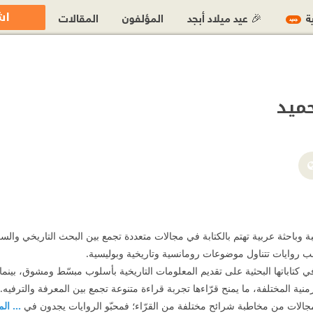
اش
ية
🎉 عيد ميلاد أبجد
المؤلفون
المقالات
جديد
حميد
https://www.facebook.com/mnal.bd.
تبة وباحثة عربية تهتم بالكتابة في مجالات متعددة تجمع بين البحث التاريخي والس
ب روايات تتناول موضوعات رومانسية وتاريخية وبوليسية.
ي كتاباتها البحثية على تقديم المعلومات التاريخية بأسلوب مبسّط ومشوق، بينما 
نية المختلفة، ما يمنح قرّاءها تجربة قراءة متنوعة تجمع بين المعرفة والترفيه.
المجالات من مخاطبة شرائح مختلفة من القرّاء؛ فمحبّو الروايات يجدون في
... ال