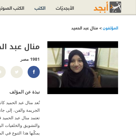
الأبجديّات
الكتب
الكتب الصوت
المؤلفون
> منال عبد الحميد
منال عبد ال
1981
مصر
alhmyd.59812/
نبذة عن المؤلف
تُعد منال عبد الحميد كا
الجريمة والفن، إلى جان
تعتمد منال عبد الحميد ف
والتشويق والخلفيات الزم
يمكّنها هذا التنوع في 