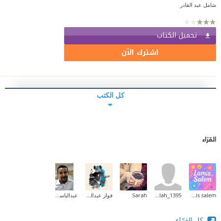
شامل عبد القادر
تحميل الكتاب
اشترك الآن
كل الكتب
القرّاء
lamis salem
abdullah_1395
Sarah
فواز عبدالمحسن
عبدالباسط أبوبكر محمد
كل القرّاء