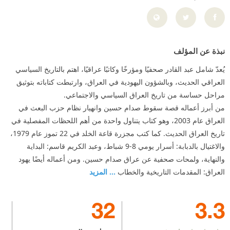
نبذة عن المؤلف
يُعدّ شامل عبد القادر صحفيًا ومؤرخًا وكاتبًا عراقيًا، اهتم بالتاريخ السياسي
العراقي الحديث، وبالشؤون اليهودية في العراق، وارتبطت كتاباته بتوثيق
مراحل حساسة من تاريخ العراق السياسي والاجتماعي.
من أبرز أعماله قصة سقوط صدام حسين وانهيار نظام حزب البعث في
العراق عام 2003، وهو كتاب يتناول واحدة من أهم اللحظات المفصلية في
تاريخ العراق الحديث. كما كتب مجزرة قاعة الخلد في 22 تموز عام 1979،
والاغتيال بالدبابة: أسرار يومي 8-9 شباط، وعبد الكريم قاسم: البداية
والنهاية، ولمحات صحفية عن عراق صدام حسين. ومن أعماله أيضًا يهود
العراق: المقدمات التاريخية والخطاب
... المزيد
32
3.3