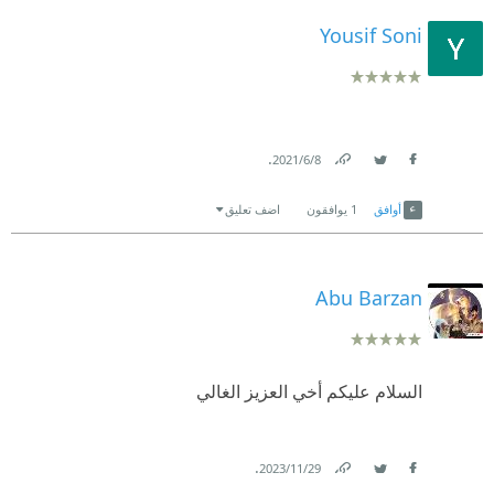
Yousif Soni
.
8‏/6‏/2021
Link
Twitter
Facebook
أوافق
1
يوافقون
اضف تعليق
Abu Barzan
السلام عليكم أخي العزيز الغالي
.
29‏/11‏/2023