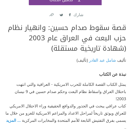
اشتر
شارك
Link
Twitter
Facebook
قصة سقوط صدام حسين: وانهيار نظام
حزب البعث في العراق عام 2003
(شهادة تاريخية مستقلة)
تأليف
شامل عبد القادر
(تأليف)
نبذة عن الكتاب
يمثل الكتاب القصة الكاملة للحرب الامريكية - العراقية والتي انتهت
باحتلال العراق واسقاط نظام البعث وحكم صدام حسين في 9 نيسان
2003!
كتاب عراقي يبحث في الجذور والدوافع الحقيقية وراء الاحتلال الامريكي
للعراق ويوثق تاريخاً لمراحل الاعداد والمزاعم الامريكية للغزو من خلال ما
يسمى بفرق التفتيش التابعة للأمم المتحدة والمخابرات المركزية
... المزيد