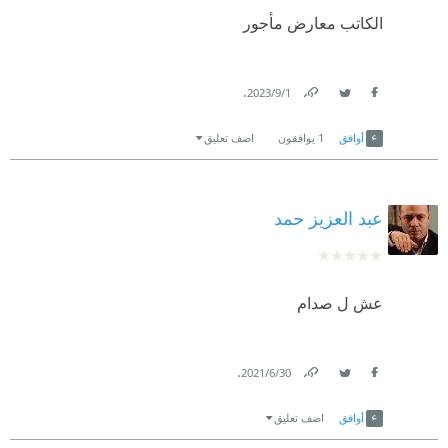
الكاتب معارض مأجور
.
1‏/9‏/2023
Link
Twitter
Facebook
أوافق
1
يوافقون
اضف تعليق
عبد العزيز حمد
عش ل صدام
.
30‏/6‏/2021
Link
Twitter
Facebook
أوافق
اضف تعليق