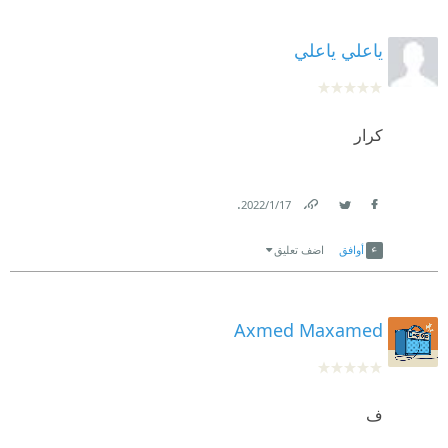
ياعلي ياعلي
كرار
.
17‏/1‏/2022
Link
Twitter
Facebook
أوافق
اضف تعليق
Axmed Maxamed
ف