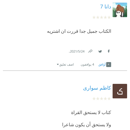
دانا 7
الكتاب جميل جدا قررت ان اشتريه
.
24‏/5‏/2021
Link
Twitter
Facebook
أوافق
4
يوافقون
اضف تعليق
کاظم سواری
كتاب لا يستحق القراة
ولا يستحق أن يكون شاعرا