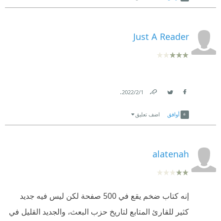
Just A Reader
.
1‏/2‏/2022
Link
Twitter
Facebook
أوافق
اضف تعليق
alatenah
إنه كتاب ضخم يقع في 500 صفحة لكن ليس فيه جديد
كثير للقارئ المتابع لتاريخ حزب البعث، والجديد القليل في