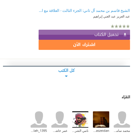
الشيخ قاسم بن محمد آل ثاني: الجزء الثالث - العلاقة مع الدولة العثمانية
عبد العزيز عبد الغني إبراهيم
تحميل الكتاب
اشترك الآن
كل الكتب
القرّاء
محمد سامح محمد
anaszeidan
نامي الشريف ✨
عمر خاشقجي
abdullah_1395