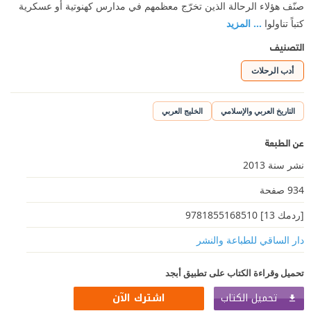
صنّف هؤلاء الرحالة الذين تخرّج معظمهم في مدارس كهنوتية أو عسكرية
كتباً تناولوا
... المزيد
التصنيف
أدب الرحلات
التاريخ العربي والإسلامي
الخليج العربي
عن الطبعة
نشر سنة 2013
934 صفحة
[ردمك 13] 9781855168510
دار الساقي للطباعة والنشر
تحميل وقراءة الكتاب على تطبيق أبجد
تحميل الكتاب
اشترك الآن