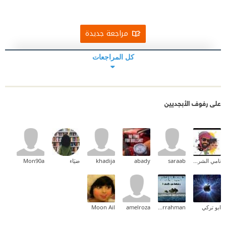
مراجعة جديدة
كل المراجعات
على رفوف الأبجديين
نامي الشريف ✨
saraab
abady
khadija
ضيَاء
Mon90a
ابو تركي
salah abderrahman
amelroza
Moon Ail