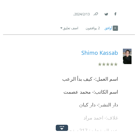
.
13‏/2‏/2024
Link
Twitter
Facebook
أوافق
2
يوافقون
اضف تعليق
Shimo Kassab
اسم العمل:- كيف بدأ الرعب
اسم الكاتب:- محمد عصمت
دار النشر:- دار كيان
غلاف:- احمد مراد
عدد الصفحات:-217صفحة