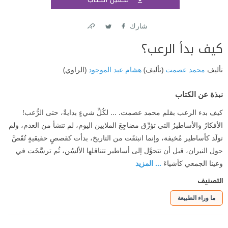
اشتر
شارك
Link
Twitter
Facebook
كيف بدأ الرعب؟
تأليف
محمد عصمت
(تأليف)
هشام عبد الموجود
(الراوي)
نبذة عن الكتاب
كيف بدء الرعب بقلم محمد عصمت. ... لكُلِّ شيءٍ بدايةٌ، حتى الرُّعب!
الأفكارُ والأساطيرُ التي تؤرِّق مضاجِعَ الملايين اليوم، لم تنشأ من العدم، ولم
تولَد كأساطير مُخيفة، وإنما انبثقَت من التاريخ، بدأت كقصصٍ حقيقيةٍ تُقَصَّ
حول النيران، قبل أن تتحوَّل إلى أساطير تتناقلها الألسُن، ثُم ترسَّخَت في
وعينا الجمعي كأشياءَ
... المزيد
التصنيف
ما وراء الطبيعة