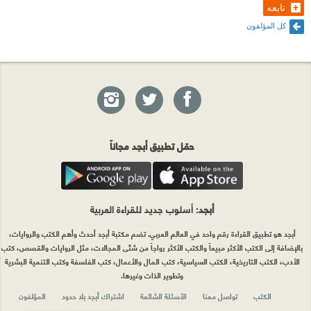
وراء انتشارها … المقصد من هذه المراجعة السريعة هو
تابعه
تحذير ذلك المسكين الذي سيهرول لقراءة الكتاب ظنًا منه
كل المؤلفون
انه سيلقى دراسة محكمة … فقط اقرا الكتاب على سبيل
التسلية ولا تأخذه على محمل الجد …
حمّل تطبيق أبجد مجاناً
أبجد
: أسلوب جديد للقراءة العربية
أبجد هو تطبيق القراءة رقم واحد في العالم العربي. تضم مكتبة أبجد أحدث وأهم الكتب والروايات،
بالإضافة إلى الكتب الأكثر مبيعاً والكتب الأكثر رواجاً من شتّى المجالات، مثل الروايات والقصص، كتب
الأدب، الكتب التاريخية، الكتب السياسية، كتب المال والأعمال، كتب الفلسفة وكتب التنمية البشرية
وتطوير الذات وغيرها.
الكتب
تواصل معنا
الأسئلة الشائعة
اشتراك أبجد بلا حدود
المؤلفون