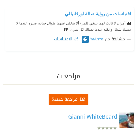
اقتباسات من رواية صالة اورفانيللي
أمران لا ثالث لهما ينبغي للمرء ألا يتخلى عنهما طوال حياته، صبره عندما لا
يمتلك شيئا، وعقله عندما يمتلك كل شيء.
مشاركة من
كل الاقتباسات
YaAhYo
مراجعات
مراجعة جديدة
Gianni WhiteBeard