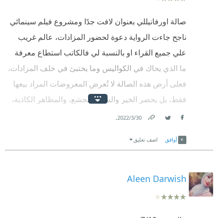
متقن عجيب.
صالة اورفانيللي بعنوان لافت جدًا ومشروع فيلم سينمائي
كل مره أقف عاجزة عن كتابة مراجعة تليق بما قرأت
ناجح جاءت الرواية دعوة لحضور المزادات، عالم غريب
فتخرج مراجعاتي باهتة مع أشرف العشماوي للأسف😔.
علي جميع القراء او بالنسبة لي فالكاتب استطاع معرفة
النجمة الرابعة مستحقة للكاتب.
ما الذي يحاك في الكواليس وما يختبئ في خلف المزادات،
.
فعلى أرض هذه الصالة لا تُعرض المعروضات المراد بيعها
فقط، بل يحضر الخير والشر، والجشع، والمظاهر الكاذبة،
.
والسعي لنيل المكانة الوهمية، والكثير من المال المهدر.
.
30‏/3‏/2022
.
Facebook
Twitter
Link
ثلاث شخصيات ثلاث حكايات تبدأ وتنتهي قصصهم على
أوافق
اضف تعليق
.
أرض صالة أورفانيللي.
.
كان اروعها شخصية منصور التركي "المايسترو" شخصية
Aleen Darwish
جاءت غريبة لا تدري هل تتعاطف معاها ام لا.
.
الرواية جميلة تدور في عهد الملكي حتي السبعينات من
.
القرن الماضي ومعرفة مصر وما تغير فيها خلال تلك