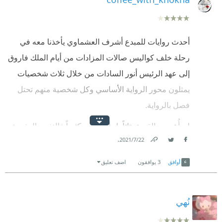
أحدث روايات للمبدع أشرف العشماوي يأخذنا معه في
رحلة خلف كواليس صالات المزادات من أيام الملك فاروق
إلى عهد الرئيس أنور السادات من خلال ثلاث شخصيات
يمثلون محور الرواية الأساسي وكل شخصية منهم تحتل
فصل بالرواية.
لم أُعجب بالقصة بتاتاً بل أزعجتني كثيراً فالنفس البشرية
.
22‏/7‏/2021
وصفها لنا الكاتب بأبشع صورها واخسها دناءة فالجشع
Link
Twitter
Facebook
والغش والخداع متأصل منذ عهد الملك فاروق وان دل ذلك
أوافق
3
يوافقون
اضف تعليق
إلا على قدرة الكاتب وتمكنه بإيصال فكرته لنا.
لازلت مبهورة بأسلوب الكاتب السينمائي المحترف فكأنني
نُهي
أشاهد الرواية بإهتمامه بأدق التفاصيل والأحداث بسردٍ