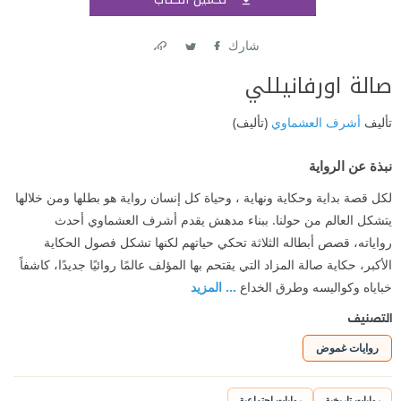
اشتر
شارك
Link
Twitter
Facebook
صالة اورفانيللي
تأليف
أشرف العشماوي
(تأليف)
نبذة عن الرواية
لكل قصة بداية وحكاية ونهاية ، وحياة كل إنسان رواية هو بطلها ومن خلالها
يتشكل العالم من حولنا. ببناء مدهش يقدم أشرف العشماوي أحدث
رواياته، قصص أبطاله الثلاثة تحكي حياتهم لكنها تشكل فصول الحكاية
الأكبر، حكاية صالة المزاد التي يقتحم بها المؤلف عالمًا روائيًا جديدًا، كاشفاً
خباياه وكواليسه وطرق الخداع
... المزيد
التصنيف
روايات غموض
روايات تاريخية
روايات اجتماعية