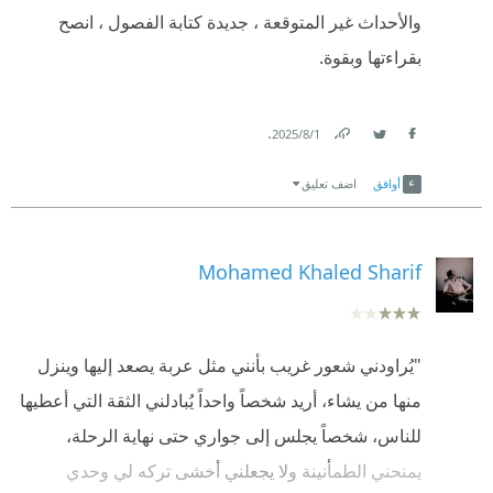
والأحداث غير المتوقعة ، جديدة كتابة الفصول ، انصح
بقراءتها وبقوة.
.
1‏/8‏/2025
Link
Twitter
Facebook
أوافق
اضف تعليق
Mohamed Khaled Sharif
"يُراودني شعور غريب بأنني مثل عربة يصعد إليها وينزل
منها من يشاء، أريد شخصاً واحداً يُبادلني الثقة التي أعطيها
للناس، شخصاً يجلس إلى جواري حتى نهاية الرحلة،
يمنحني الطمأنينة ولا يجعلني أخشى تركه لي وحدي