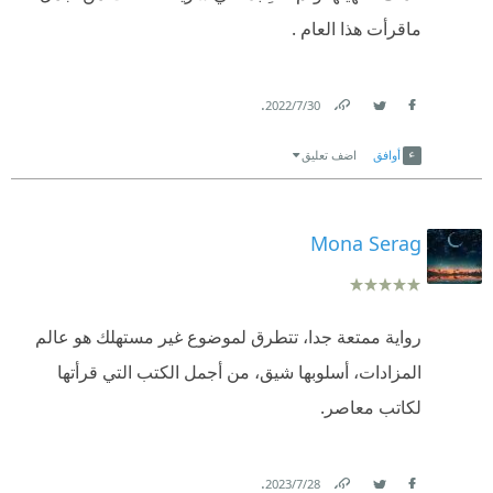
‏التقييم ⭐⭐⭐⭐⭐
قوية ومتينه وان كان توقعي من منتصف الروايه صحيح
ماقرأت هذا العام .
ولكن الأحداث غير متوقعة بالمره وادخلتني في تفاصيل
جديده ... لن تجعلك تمل للحظه .
.
30‏/7‏/2022
Link
Twitter
Facebook
🌸قراءتي الثانيه للمستشار أشرف العشماوي ومازال
أوافق
اضف تعليق
يدهشني ويجعلني راغبة في قراءه المزيد من أعماله ان لم
يكن كلها 💜
Mona Serag
رواية ممتعة جدا، تتطرق لموضوع غير مستهلك هو عالم
المزادات، أسلوبها شيق، من أجمل الكتب التي قرأتها
لكاتب معاصر.
.
28‏/7‏/2023