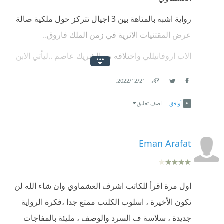
مكانة مزيفة أو صورة حسنة أمام المزايدين.
رواية اشبه بالمتاهة بين 3 اجيال تتركز حول ملكية صالة
عرض المقتنيات الاثرية في زمن الملك فاروق..
الاب اروفانيللي واختلافه مع الشريك عاصم ..ليأتي الابن
للانتقام لوالده .. صمن سلسلة من الاحداث السريعة
.
21‏/12‏/2022
الاشبه بمتاهه ..
Link
Twitter
Facebook
أوافق
اضف تعليق
تم التطرق لبعض المواضيع السياسية التي ممكن ان تفسد
الحكاية .. فمن الافصل عدم الوقوف عليها .. فتصبح رواية
سلسة جميلة تطرق موضوع جديد ..
Eman Arafat
اول مرة اقرأ للكاتب اشرف العشماوي وان شاء الله لن
تكون الأخيرة ، اسلوب الكلتب ممتع جدا ،فكرة الرواية
جديدة ، سلاسة ف السرد والوصف ، مليئة بالمفاجات