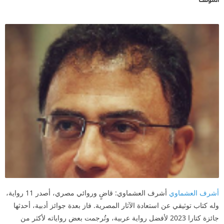
شكهم أحالت حياتهم جحيماً.. كادوا أن يشكوا في أنفسهم
من فرط الشعور بالذنب، وتلوث أيديهم بالدماء.. صحيح أن
أغلب الشخصيات نالت جزائها.. ولكن لا تنسى أن العجلة
ستظل تدور.. وستظل موجودة.. وهُناك دائماً من يسعى
لأن يبيع نفسه لأول شعور بالجشع يُقابله.
أشرف العشماوي
أشرف العشماوي: قاضٍ وروائي مصري، أصدر 11 رواية،
وله كتاب توثيقي عن استعادة الآثار المصرية. فاز بعدة جوائز أدبية، أحدثها
جائزة كتارا 2023 لأفضل رواية عربية، وتُرجمت بعض رواياته لأكثر من