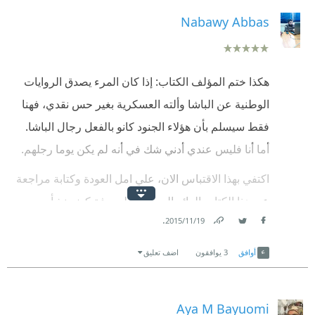
Nabawy Abbas
هكذا ختم المؤلف الكتاب: إذا كان المرء يصدق الروايات
الوطنية عن الباشا وألته العسكرية بغير حس نقدي، فهنا
فقط سيسلم بأن هؤلاء الجنود كانو بالفعل رجال الباشا.
أما أنا فليس عندي أدني شك في أنه لم يكن يوما رجلهم.
اكتفي بهذا الاقتباس الان، علي امل العودة وكتابة مراجعة
عن هذا الكتاب الرائع المهم جدا لمعرفة كيف نشأت
.
19‏/11‏/2015
الدولة الحديثة وجيشها وكيف قاومها الناس. وهل كان هذا
Link
Twitter
Facebook
الجيش جيش الدولة علي النحو الذي انتهي اليه الأن بتصور
أوافق
3
يوافقون
اضف تعليق
الدولة القومية الحديثة (مع التحفظ طبعا علي فكرة الدولة
القومية الحديثة) أم جيش محمد علي الذي كان يهدف الي
Aya M Bayuomi
تحقيق وضمان ولاية تبقي له ولأولاده من بعدد ولهذا نابذ