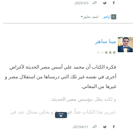
.
3‏/3‏/2025
Link
Twitter
Facebook
أوافق
اضف تعليق
مينا ساهر
فكرة الكتاب أن محمد علي أسس مصر الحديثة لأغراض
أخرى في نفسه غير تلك التي درسناها من استقلال مصر و
غيرها من المعاني.
و لكنه يظل مؤسس مصر الحديثة.
حيرني هذا الكتاب جداً. فهو يؤرخ و يحكي بشكل جيد في
الوقت الذي ينهمك فيه مؤلفه في إثبات مثلاً أن عين محمد
.
11‏/6‏/2013
علي لم يكن لها بريق كما أكدت كتب الرحالة الأجانب
Link
Twitter
Facebook