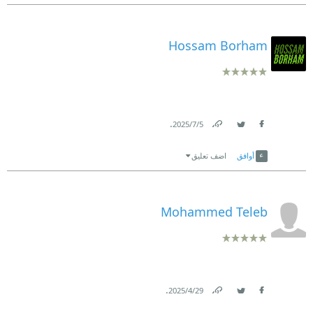
Hossam Borham
.
5‏/7‏/2025
Link
Twitter
Facebook
أوافق
اضف تعليق
Mohammed Teleb
.
29‏/4‏/2025
Link
Twitter
Facebook