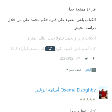
قراءة ممتعة جدا
الكتاب يلقي الضوء على فترة حكم محمد علي من خلال
دراسة الجيش
الكتاب ثري و يحمل تناولا جديدا لتلك الفترة .
كما أنه يناقش قضية تكون السلطة مستعينا بآراء كتابا
مثل فوفو و ميتشل
.
22‏/3‏/2024
Link
Twitter
Facebook
أوافق
اضف تعليق
Osama Elzoghby أسامة الزغبي
كتاب عظيم جدا