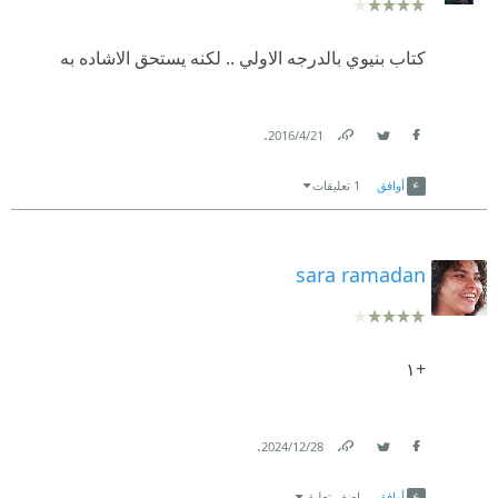
كتاب بنيوي بالدرجه الاولي .. لكنه يستحق الاشاده به
.
21‏/4‏/2016
Link
Twitter
Facebook
أوافق
1 تعليقات
sara ramadan
+١
.
28‏/12‏/2024
Link
Twitter
Facebook
أوافق
اضف تعليق