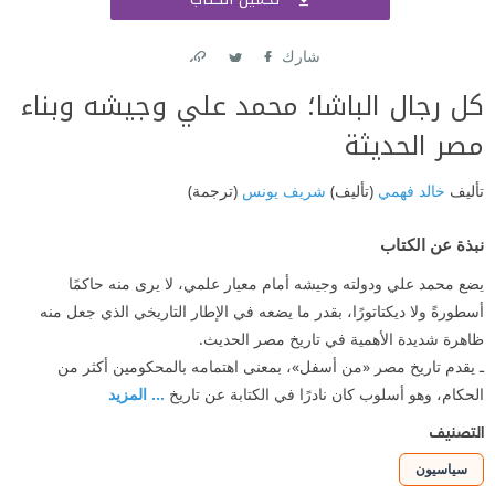
اشتر
شارك
Link
Twitter
Facebook
كل رجال الباشا؛ محمد علي وجيشه وبناء
مصر الحديثة
تأليف
خالد فهمي
(تأليف)
شريف يونس
(ترجمة)
نبذة عن الكتاب
يضع محمد علي ودولته وجيشه أمام معيار علمي، لا يرى منه حاكمًا
أسطورةً ولا ديكتاتورًا، بقدر ما يضعه في الإطار التاريخي الذي جعل منه
ظاهرة شديدة الأهمية في تاريخ مصر الحديث.
ـ يقدم تاريخ مصر «من أسفل»، بمعنى اهتمامه بالمحكومين أكثر من
الحكام، وهو أسلوب كان نادرًا في الكتابة عن تاريخ
... المزيد
التصنيف
سياسيون