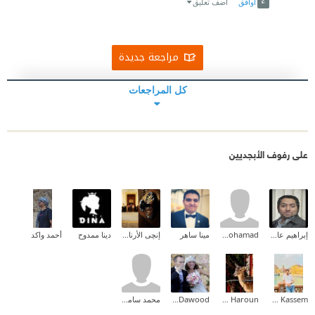
أوافق
اضف تعليق
المالك الجديد لهذا الوطن و عدنا فلاحين من حيث بدأنا.
مراجعة جديدة
كل المراجعات
على رفوف الأبجديين
إبراهيم عادل
Sherif Mohamad
مينا ساهر
إنچى الأرناؤوطى
دينا ممدوح
أحمد واكد
Mohamed Kassem
Amal Idris Haroun
Mona Dawood
محمد سامح محمد