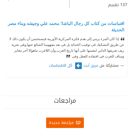
137
تقييم
اقتباسات من كتاب كل رجال الباشا؛ محمد علي وجيشه وبناء مصر
الحديثة
إذا كان المرء يرمي إلى هدم فكرة المركزية الأوربية فيستحسن أن يكون ذلك لا
عن طريق التشكيك فى توقيت الحداثة بل فى نقد مفهومنا الشائع عنها,وفى تعرية
زيف تعريفها الذاتي لنفسها على أنها تاريخ الغرب,وأن اللاغرب ماهوإلا آخر مغاير
ومناف للغرب فى افتقاده للعقل وفى
مشاركة من
كل الاقتباسات
فريق أبجد
مراجعات
مراجعة جديدة