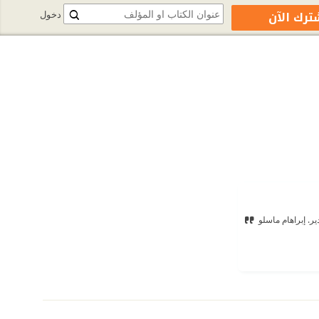
ترك الآن
دخول
ير.
‫إبراهام ماسلو