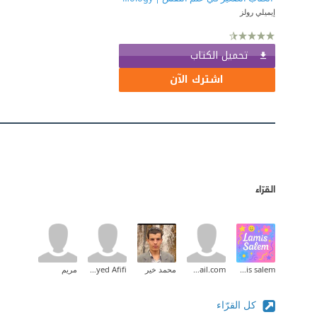
إيميلي رولز‎
تحميل الكتاب
اشترك الآن
القرّاء
lamis salem
achouaib.2013@gmail.com
محمد خير
Haytham Sayed Afifi
مريم
كل القرّاء