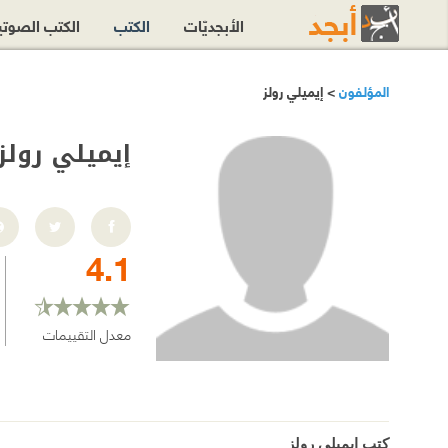
الأبجديّات
الكتب
الكتب الصوت
المؤلفون
> إيميلي رولز‎
إيميلي رولز‎
4.1
معدل التقييمات
كتب إيميلي رولز‎