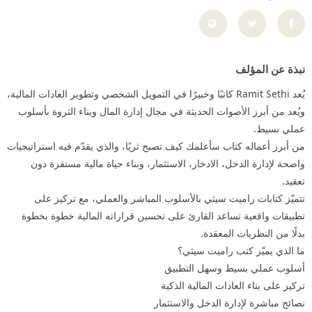
نبذة عن المؤلف
يُعد Ramit Sethi كاتبًا وخبيرًا في التمويل الشخصي وتطوير العادات المالية،
ويُعد من أبرز الأصوات الحديثة في مجال إدارة المال وبناء الثروة بأسلوب
عملي بسيط.
من أبرز أعماله كتاب سأعلمك كيف تصبح ثريًا، والذي يقدّم فيه استراتيجيات
واضحة لإدارة الدخل، الادخار، الاستثمار، وبناء حياة مالية مستقرة دون
تعقيد.
تتميّز كتابات راميت سيثي بالأسلوب المباشر والعملي، مع تركيز على
تطبيقات واقعية تساعد القارئ على تحسين قراراته المالية خطوة بخطوة
بدلًا من النظريات المعقدة.
ما الذي يميّز كتب راميت سيثي؟
أسلوب عملي بسيط وسهل التطبيق
تركيز على بناء العادات المالية الذكية
نصائح مباشرة لإدارة الدخل والاستثمار