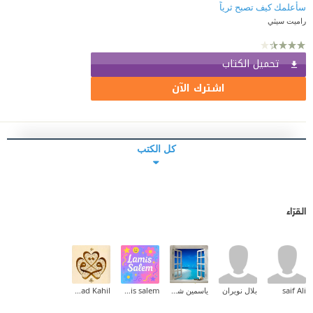
سأعلمك كيف تصبح ثرياً
راميت سيثي
تحميل الكتاب
اشترك الآن
كل الكتب
القرّاء
saif Ali
بلال نويران
ياسمين شرف
lamis salem
Fouad Kahil