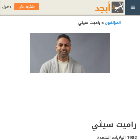
اشترك الآن
دخول
المؤلفون
> راميت سيثي
راميت سيثي
1982
الولايات المتحدة