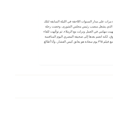
مرات على مدار السنوات اللاحقة في الليلة السابقة لتلك
لة الذي يشغل منصب رئيس مجلس الشورى، وخضت رحلة
ت مهامي في العمل ونزلت مع الزملاء، ثم توجَّهت للقاء
وق، لكنه انضم بعدها إلى صحيفة المصري اليوم المنافسة
آنذاك وفي سينما نايل سيتي بعد منتصف الليل، كنا على موعد مع فيلم ٣٦٥ يوم سعادة هو يعانق كيس الفشار، وأنا أطالع