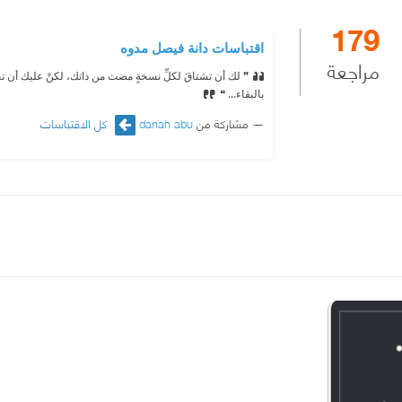
179
اقتباسات دانة فيصل مدوه
مراجعة
❞ لك أن تشتاقَ لكلِّ نسخةٍ مضت من ذاتك، لكنْ عليك أن تحبَ
بالبقاء… ❝
مشاركة من
danah abu
كل الاقتباسات