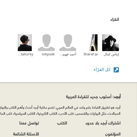
القرّاء
إيناس كمال
Sharaf Ja
أحمد فهيم القاضى
lclkpsdk
mervatalturky
كل القرّاء
أبجد
: أسلوب جديد للقراءة العربية
أبجد هو تطبيق القراءة رقم واحد في العالم العربي. تضم مكتبة أبجد أحدث وأهم الكتب والروايات
المجالات، مثل الروايات والقصص، كتب الأدب، الكتب التاريخية، الكتب السياسية، كتب المال 
اشتراك أبجد بلا حدود
الكتب
تواصل معنا
المؤلفون
الأسئلة الشائعة