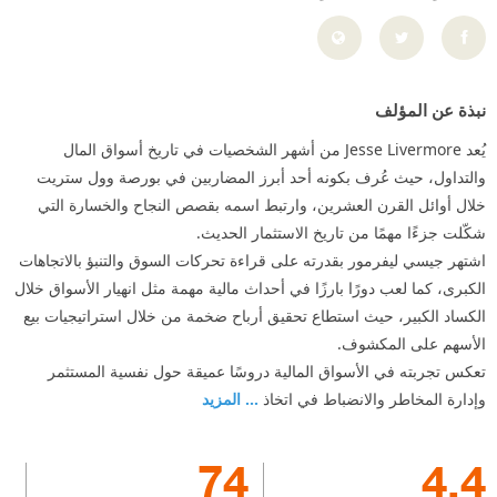
نبذة عن المؤلف
يُعد Jesse Livermore من أشهر الشخصيات في تاريخ أسواق المال
والتداول، حيث عُرف بكونه أحد أبرز المضاربين في بورصة وول ستريت
خلال أوائل القرن العشرين، وارتبط اسمه بقصص النجاح والخسارة التي
شكّلت جزءًا مهمًا من تاريخ الاستثمار الحديث.
اشتهر جيسي ليفرمور بقدرته على قراءة تحركات السوق والتنبؤ بالاتجاهات
الكبرى، كما لعب دورًا بارزًا في أحداث مالية مهمة مثل انهيار الأسواق خلال
الكساد الكبير، حيث استطاع تحقيق أرباح ضخمة من خلال استراتيجيات بيع
الأسهم على المكشوف.
تعكس تجربته في الأسواق المالية دروسًا عميقة حول نفسية المستثمر
وإدارة المخاطر والانضباط في اتخاذ
... المزيد
74
4.4