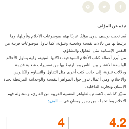
نبذة عن المؤلف
يُعد نجيب يوسف بدوي مؤلفًا عربيًا يهتم بموضوعات الأحلام وتأويلها، وما
يرتبط بها من دلالات نفسية وشعبية وتنبؤية، كما تناول موضوعات قريبة من
النفس الإنسانية مثل التفاؤل والتشاؤم.
من أبرز أعماله كتاب الأحلام النموذجية: دلالاتها التنبئية، وفيه يتناول الأحلام
الواسعة الانتشار بين الناس وما ارتبط بها من تفسيرات شعبية قديمة
ودلالات تنبؤية، إلى جانب كتب أخرى مثل التفاؤل والتشاؤم والكابوس
والاحتلام، وهي أعمال تدور حول الظواهر النفسية والوجدانية المرتبطة بحياة
الإنسان وتجاربه الداخلية.
تتميّز كتاباته بالاهتمام بالظواهر النفسية القريبة من القارئ، وبمحاولة فهم
الأحلام وما تحمله من رموز ومعانٍ في
... المزيد
4
4.2