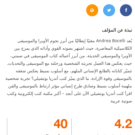
https://www.andreabocelli.com/?
https://www.facebook.com/andreabocelli
https://x.com/AndreaBocelli
نبذة عن المؤلف
يُعد Andrea Bocelli مغنيًا إيطاليًا من أبرز نجوم الأوبرا والموسيقى
الكلاسيكية المعاصرة، حيث اشتهر بصوته القوي وأدائه الذي يمزج بين
الأوبرا والموسيقى الحديثة. من أبرز أعماله كتاب الموسيقى في صمتي،
حيث يعكس هذا العمل تجربته الشخصية ورحلته مع الموسيقى والتحديات.
تتميّز كتاباته بالطابع الإنساني الملهم، مع أسلوب بسيط يعكس شغفه
بالموسيقى وقوة الإرادة. ما الذي يميّز كتب أندريا بوتشيلي؟ تجربة شخصية
ملهمة أسلوب بسيط وصادق طرح إنساني مؤثر ارتباط بالموسيقى والفن
اقرأ كتب أندريا بوتشيلي الآن على أبجد – أكبر مكتبة كتب إلكترونية وكتب
صوتية عربية
40
4.2