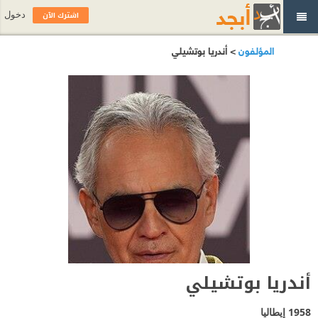
اشترك الآن
دخول
المؤلفون
> أندريا بوتشيلي
أندريا بوتشيلي
1958
إيطاليا