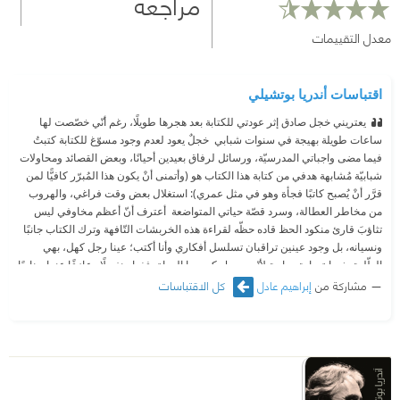
مراجعة
معدل التقييمات
اقتباسات أندريا بوتشيلي
يعتريني خجل صادق إثر عودتي للكتابة بعد هجرها طويلًا، رغم أنّي خصّصت لها
ساعات طويلة بهيجة في سنوات شبابي ‫ خجلٌ يعود لعدم وجود مسوّغ للكتابة كتبتُ
فيما مضى واجباتي المدرسيّة، ورسائل لرفاق بعيدين أحيانًا، وبعض القصائد ومحاولات
شبابيّة مُشابهة هدفي من كتابة هذا الكتاب هو (وأتمنى أنْ يكون هذا المُبرّر كافيًّا لمن
قرَّر أنْ يُصبح كاتبًا فجأة وهو في مثل عمري): استغلال بعض وقت فراغي، والهروب
من مخاطر العطالة، وسرد قصّة حياتي المتواضعة ‫ أعترف أنّ أعظم مخاوفي ليس
تثاؤبَ قارئ منكود الحظ قاده حظّه لقراءة هذه الخربشات التّافهة وترك الكتاب جانبًا
ونسيانه، بل وجود عينين تراقبان تسلسل أفكاري وأنا أكتب؛ عينا رجل كهل، بهي
الطّلعة، ذي ابتسامة مواربة لأنّه محيط بكوميديا الحياة، فغدا منفصلًا وعازفًا عنها وهاربًا
مشاركة من
إبراهيم عادل
كل الاقتباسات
من إعمال العقل، ممّا جعله يحكم عليّ بقسوة أشعر تحت ناظريه بالحماقة والمخافة
والعجز عن فعل أي شيء، رغم كوني جريئًا وواهمًا قبل برهة، كطالب يحسب نفسه
من سدنة الحقائق المُطلقة القائمة على مفاهيم الفلسفة الأربعة التي تعلّمها في
المرحلة الثّانوية. لكنّي لاحظتُ مع مرور الزّمن حنانًا نادرًا، بل وحتّى شيئًا من السّخريّة
على وجه الكهل الطّيب. سألت نفسي حينها: لماذا لا يترفّق بي كما يترفّق بالآخرين؟
لماذا لا يأخذني على محمل الجد؟