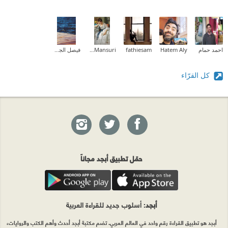
احمد حمام
Hatem Aly
fathiesam
Enas Al-Mansuri
فيصل الجهني
كل القرّاء
حمّل تطبيق أبجد مجاناً
أبجد
: أسلوب جديد للقراءة العربية
أبجد هو تطبيق القراءة رقم واحد في العالم العربي. تضم مكتبة أبجد أحدث وأهم الكتب والروايات،