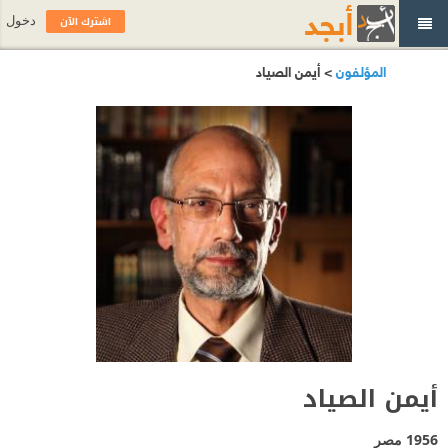
اشترك الآن
دخول
المؤلفون
> أيمن الصياد
أيمن الصياد
1956
مصر