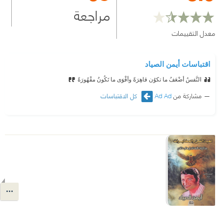
مراجعة
معدل التقييمات
اقتباسات أيمن الصياد
النَّفسُ أضْعَفُ ما تكوُن قاهِرَةً
‫وأقْوَى ما تَكُونُ مقْهُورَةً
مشاركة من
Ad Ad
كل الاقتباسات