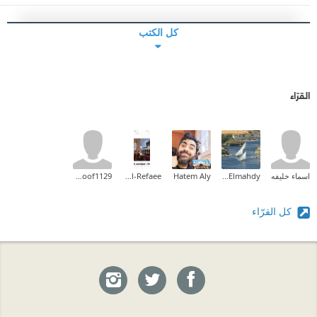
كل الكتب
القرّاء
اسماء خليفه
Eman Elmahdy
Hatem Aly
Fatma Al-Refaee
hanoof1129
كل القرّاء