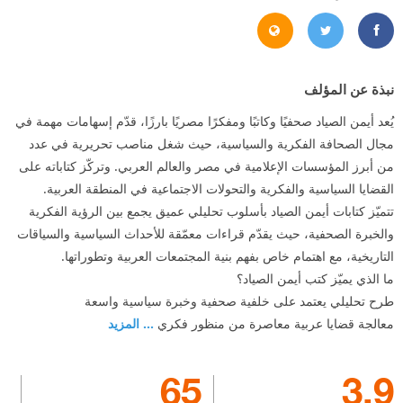
https://alsayyadviews.substack.com/
https://www.facebook.com/AymanAlSayyad.Page/
https://x.com/a_sayyad
نبذة عن المؤلف
يُعد أيمن الصياد صحفيًا وكاتبًا ومفكرًا مصريًا بارزًا، قدّم إسهامات مهمة في
مجال الصحافة الفكرية والسياسية، حيث شغل مناصب تحريرية في عدد
من أبرز المؤسسات الإعلامية في مصر والعالم العربي. وتركّز كتاباته على
القضايا السياسية والفكرية والتحولات الاجتماعية في المنطقة العربية.
تتميّز كتابات أيمن الصياد بأسلوب تحليلي عميق يجمع بين الرؤية الفكرية
والخبرة الصحفية، حيث يقدّم قراءات معمّقة للأحداث السياسية والسياقات
التاريخية، مع اهتمام خاص بفهم بنية المجتمعات العربية وتطوراتها.
ما الذي يميّز كتب أيمن الصياد؟
طرح تحليلي يعتمد على خلفية صحفية وخبرة سياسية واسعة
معالجة قضايا عربية معاصرة من منظور فكري
... المزيد
65
3.9