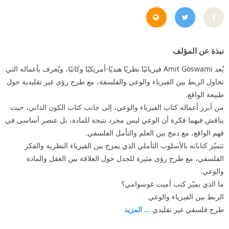
https://amitgoswami.org/
https://x.com/AmitGoswamiPhD
نبذة عن المؤلف
يُعد Amit Goswami فيزيائيًا نظريًا هنديًا-أمريكيًا وكاتبًا، ويُعرف بأعماله التي
تحاول الربط بين الفيزياء والوعي والفلسفة، مع طرح رؤى غير تقليدية حول
طبيعة الواقع.
من أبرز أعماله كتاب الفيزياء والوعي، إلى جانب كتاب الكون الذاتي، حيث
يناقش فيهما فكرة أن الوعي ليس مجرد نتيجة للمادة، بل عنصر أساسي في
فهم الواقع، مع دمج بين العلم والتأمل الفلسفي.
تتميّز كتاباته بالأسلوب التأملي الذي يمزج بين الفيزياء النظرية والفكر
الفلسفي، مع طرح رؤى مثيرة للجدل حول العلاقة بين العقل والمادة
والوعي.
ما الذي يميّز كتب أميت غوسوامي؟
الربط بين الفيزياء والوعي
طرح فلسفي غير تقليدي
... المزيد