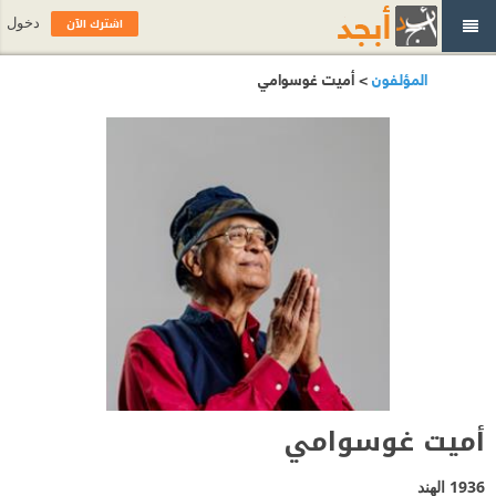
اشترك الآن
دخول
المؤلفون
> أميت غوسوامي
أميت غوسوامي
1936
الهند