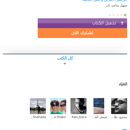
سهيل سامي نادر
تحميل الكتاب
اشترك الآن
كل الكتب
القرّاء
محمود طارق إبراهيم
فيصل الجهني
Kais Jbara
Maha Shakir
Ashraf Shehada