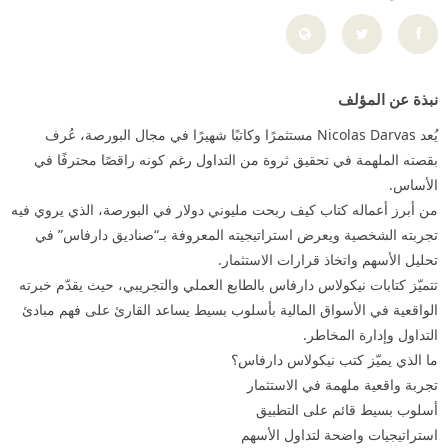
نبذة عن المؤلف
يُعد Nicolas Darvas مستثمرًا وكاتبًا شهيرًا في مجال البورصة، عُرف
بقصته الملهمة في تحقيق ثروة من التداول رغم كونه راقصًا محترفًا في
الأساس.
من أبرز أعماله كتاب كيف ربحت مليوني دولار في البورصة، الذي يروي فيه
تجربته الشخصية ويعرض استراتيجيته المعروفة بـ“صناديق دارفاس” في
تحليل الأسهم واتخاذ قرارات الاستثمار.
تتميّز كتابات نيكولاس دارفاس بالطابع العملي والتجريبي، حيث يقدّم خبرته
الواقعية في الأسواق المالية بأسلوب بسيط يساعد القارئ على فهم مبادئ
التداول وإدارة المخاطر.
ما الذي يميّز كتب نيكولاس دارفاس؟
تجربة واقعية ملهمة في الاستثمار
أسلوب بسيط قائم على التطبيق
استراتيجيات واضحة لتداول الأسهم