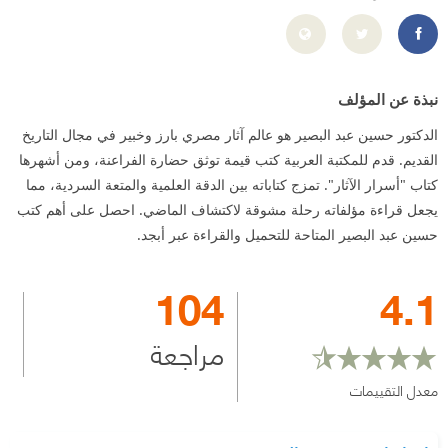
9%8A%D8%B1-Dr-Hussein-Bassir-100068122239761/
نبذة عن المؤلف
الدكتور حسين عبد البصير هو عالم آثار مصري بارز وخبير في مجال التاريخ
القديم. قدم للمكتبة العربية كتب قيمة توثق حضارة الفراعنة، ومن أشهرها
كتاب "أسرار الآثار". تمزج كتاباته بين الدقة العلمية والمتعة السردية، مما
يجعل قراءة مؤلفاته رحلة مشوقة لاكتشاف الماضي. احصل على أهم كتب
حسين عبد البصير المتاحة للتحميل والقراءة عبر أبجد.
104
4.1
مراجعة
معدل التقييمات