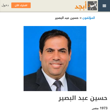
اشترك الآن
دخول
المؤلفون
> حسين عبد البصير
حسين عبد البصير
1973
مصر