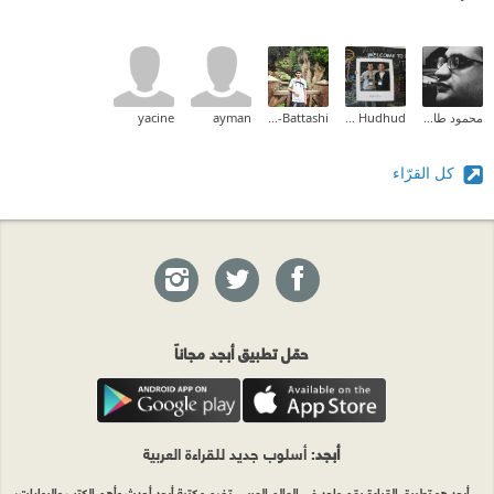
محمود طارق إبراهيم
All'a Hudhud
Mohd Al-Battashi
ayman
yacine
كل القرّاء
حمّل تطبيق أبجد مجاناً
أبجد
: أسلوب جديد للقراءة العربية
أبجد هو تطبيق القراءة رقم واحد في العالم العربي. تضم مكتبة أبجد أحدث وأهم الكتب والروايات،