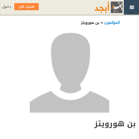
اشترك الآن
دخول
المؤلفون
> بن هورويتز
بن هورويتز