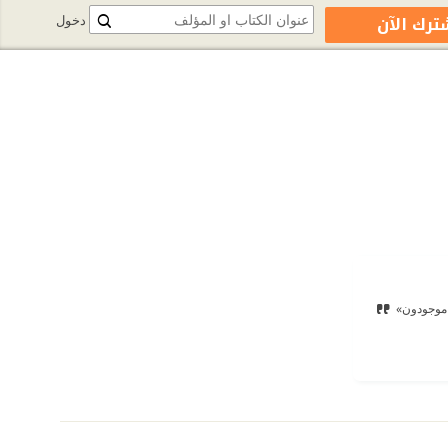
ترك الآن
دخول
 موجودون»