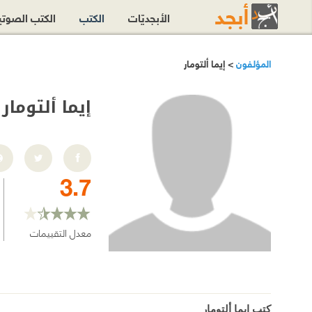
الأبجديّات
الكتب
الكتب الصوت
المؤلفون
> إيما ألتومار
إيما ألتومار
3.7
معدل التقييمات
كتب إيما ألتومار