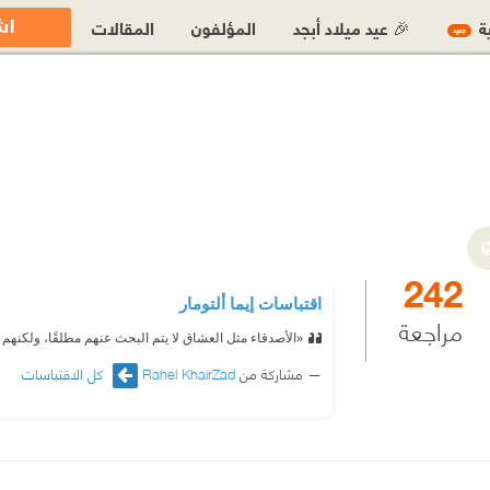
اش
ية
🎉 عيد ميلاد أبجد
المؤلفون
المقالات
جديد
242
اقتباسات إيما ألتومار
مراجعة
«الأصدقاء مثل العشاق لا يتم البحث عنهم مطلقًا، ولكنهم
مشاركة من
Rahel KhairZad
كل الاقتباسات