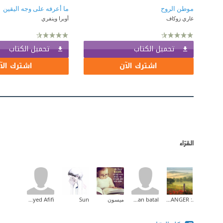
موطن الروح
غاري زوكاف
أوبرا وينفري
تحميل الكتاب
تحميل الكتاب
اشترك الآن
اشترك الآ
القرّاء
.: THE STRANGER :.
beissan batal
ميسون
Sun
Haytham Sayed Afifi