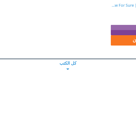
ما أعرفه على وجه اليقين | ‎What I Know For Sure‎
ن
كل الكتب