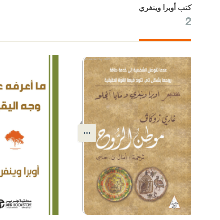
كتب أوبرا وينفري
2