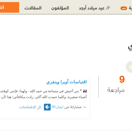
اش
ية
🎉 عيد ميلاد أبجد
المؤلفون
المقالات
جديد
ي
9
اقتباسات أوبرا وينفري
مراجعة
❞ نني أعيش في مساحة من حمد الله - ولهذا، فإنني كوفئت 
أشياء صغيرة، وكلما حمدت الله أكثر، زادت مكافأتي؛ هذا لأن ال
مشاركة من
ايمان🩵
كل الاقتباسات