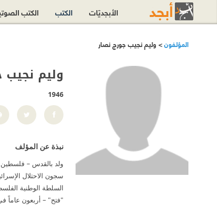
الأبجديّات
الكتب
الكتب الصوت
المؤلفون
> وليم نجيب جورج نصار
وليم نجيب ج
1946
نبذة عن المؤلف
"فتح" – أربعون عاماً في متاهة فتحاوية (2005)، الديمقراطي