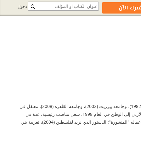
ترك الآن
دخول
ولد بالقدس – فلسطين، في العام 1946. درس الحقوق والعلوم السياسية في جامعة بيروت الأميركية (1982)، وجامعة بيرزيت (2002)، وجامعة القاهرة (2008). معتقل في
سجون الاحتلال الإسرائيلي (1968-1980). خرج من لبنان إلى تونس بعد حصار بيروت (1982). عاد من الأردن إلى الوطن في العام 1998. شغل مناصب رئيسية، عدة في
السلطة الوطنية الفلسطينية. تقاعد برتبة لواء (2006). محاضر في جامعة بيرزيت منذ العام 2007. من أعماله "المنشورة": الدستور الذي نريد لفلسطين (2004)، تغريبة بني