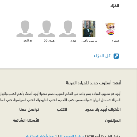
القرّاء
سماء
د. نبيل ناصر الدين
هدى
هدى 55
sultan
كل القرّاء
أبجد
: أسلوب جديد للقراءة العربية
أبجد هو تطبيق القراءة رقم واحد في العالم العربي. تضم مكتبة أبجد أحدث وأهم الكتب والروايات
المجالات، مثل الروايات والقصص، كتب الأدب، الكتب التاريخية، الكتب السياسية، كتب المال 
اشتراك أبجد بلا حدود
الكتب
تواصل معنا
المؤلفون
الأسئلة الشائعة
حقوق الطبع © أبجد 2026
|
سياسة الخصوصيّة
|
شروط وأحكام الاستخدام