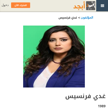
اشترك الآن
دخول
المؤلفون
> غدي فرنسيس
غدي فرنسيس
1989