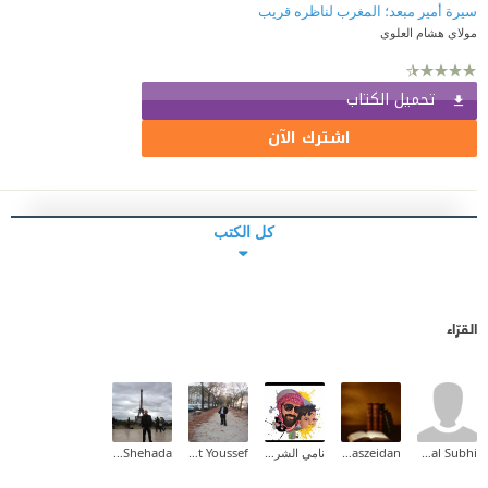
سيرة أمير مبعد؛ المغرب لناظره قريب
مولاي هشام العلوي
تحميل الكتاب
اشترك الآن
كل الكتب
القرّاء
Nawal Subhi
anaszeidan
نامي الشريف ✨
El Jaoujat Youssef
Ashraf Shehada