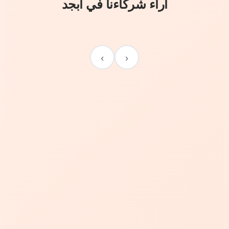
آراء شركاءنا في أبجد
›
‹