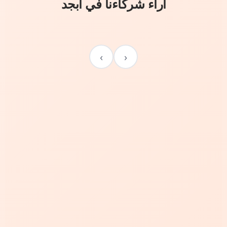
آراء شركاءنا في أبجد
›
‹