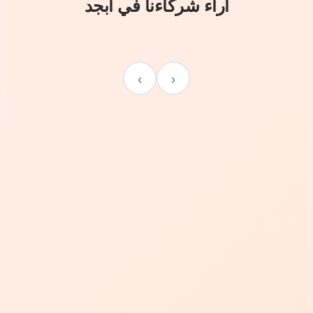
آراء شركاءنا في أبجد
›
‹