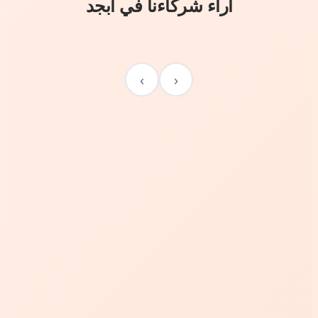
آراء شركاءنا في أبجد
›
‹