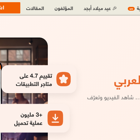
اش
ية
🎉 عيد ميلاد أبجد
المؤلفون
المقالات
جديد