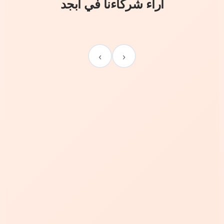
آراء شركاءنا في أبجد
›
‹