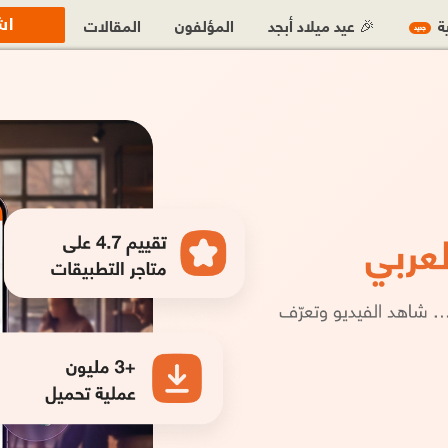
اش
ية
🎉 عيد ميلاد أبجد
المؤلفون
المقالات
جديد