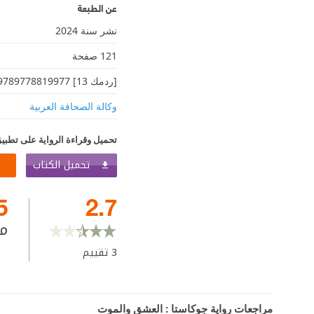
عن الطبعة
نشر سنة 2024
121 صفحة
[ردمك 13] 9789778819977
وكالة الصحافة العربية
تحميل وقراءة الرواية على تطبيق
تحميل الكتاب
5
2.7
م
3
تقييم
مراجعات رواية جوكاستا : العشق والموت