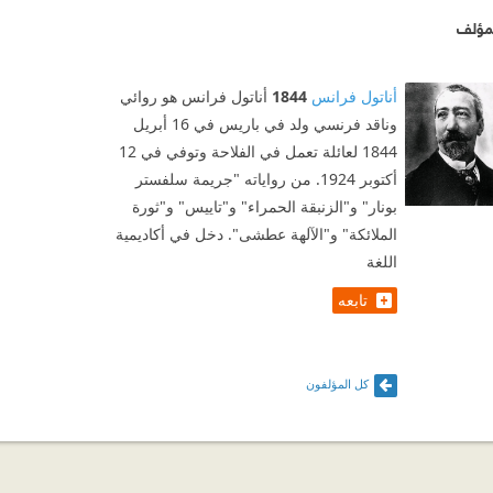
مؤلف
أناتول فرانس
1844
أناتول فرانس هو روائي
وناقد فرنسي ولد في باريس في 16 أبريل
1844 لعائلة تعمل في الفلاحة وتوفي في 12
أكتوبر 1924. من رواياته "جريمة سلفستر
بونار" و"الزنبقة الحمراء" و"تاييس" و"ثورة
الملائكة" و"الآلهة عطشى". دخل في أكاديمية
اللغة
تابعه
كل المؤلفون