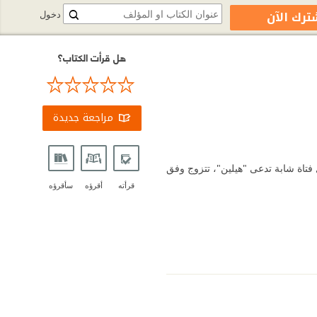
ترك الآن
دخول
هل قرأت الكتاب؟
مراجعة جديدة
فتاة شابة تدعى "هيلين"، تتزوج وفق
قرأته
أقرؤه
سأقرؤه