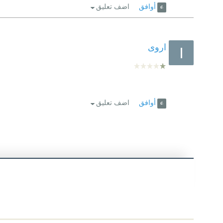
أوافق
اضف تعليق
اروى
أوافق
اضف تعليق