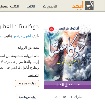
الأبجديّات
الكتب
الكتب الصوت
جوكاستا : العش
تأليف
أناتول فرانس
(تأليف)
عب
نبذة عن الرواية
هذه الرواية مُستلهمة من أسط
إرادة والدها من رجل ثري، لا 
ويطرح أناتول فرانس في العم
التصنيف
روايات مترجمة
تحميل الكتاب
اشترك الآن
شارك
روايات رومانسية
Link
Twitter
Facebook