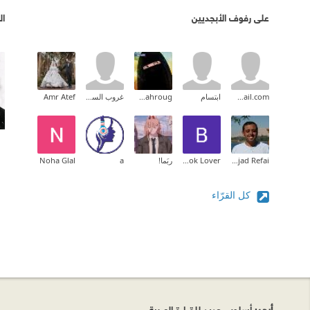
على رفوف الأبجديين
ال
Suzan.shan84@gmail.com
ابتسام
Naglaa Dahroug
غروب السوالقة
Amr Atef
Amjad Refai
Book Lover
ربَما!
a
Noha Glal
كل القرّاء
أبجد
: أسلوب جديد للقراءة العربية