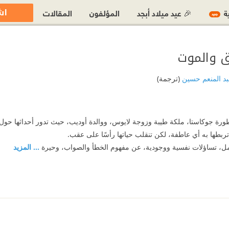
اش
ية
🎉 عيد ميلاد أبجد
المؤلفون
المقالات
جديد
ق والموت
د المنعم حسين
(ترجمة)
ورة جوكاستا، ملكة طيبة وزوجة لايوس، ووالدة أوديب، حيث تدور أحداثها حول 
تربطها به أي عاطفة، لكن تنقلب حياتها رأسًا على عقب.
ل، تساؤلات نفسية ووجودية، عن مفهوم الخطأ والصواب، وحيرة
... المزيد